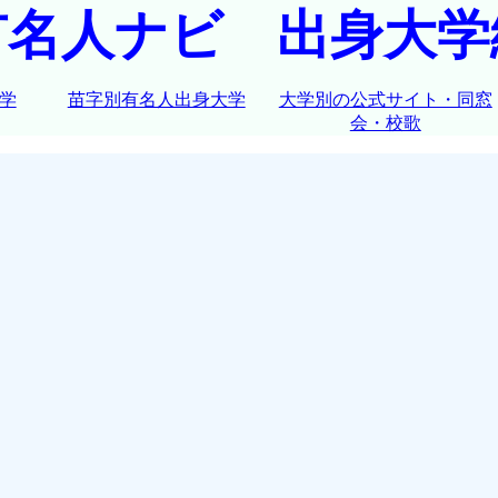
有名人ナビ 出身大学
学
苗字別有名人出身大学
大学別の公式サイト・同窓
会・校歌