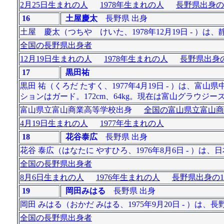
2月25日生まれの人
1978年生まれの人
長野県出身の
16
土屋慶太
長野県 出身
土屋 慶太（つちや けいた、1978年12月19日 - 
全国の長野県出身者
12月19日生まれの人
1978年生まれの人
長野県出身の
17
黒田祐
黒田 祐（くろだ たすく、1977年4月19日 - ）は
ションはガード。172cm、64kg。現在は富山グラウジーズ
富山県立富山商業高等学校出身
全国の富山県立富山商
4月19日生まれの人
1977年生まれの人
18
花谷泰広
長野県 出身
花谷 泰広（はなたに やすひろ、1976年8月6日 - ）
全国の長野県出身者
8月6日生まれの人
1976年生まれの人
長野県出身の1
19
岡田みはる
長野県 出身
岡田 みはる（おかだ みはる、1975年9月20日 - ）は、
全国の長野県出身者