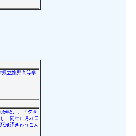
兵庫県立龍野高等学
06年5月、『夕陽
、同年11月21日
不死鬼譚きゅうこん