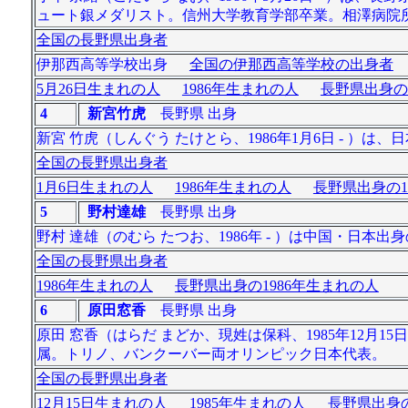
ュート銀メダリスト。信州大学教育学部卒業。相澤病院
全国の長野県出身者
伊那西高等学校出身
全国の伊那西高等学校の出身者
5月26日生まれの人
1986年生まれの人
長野県出身の
4
新宮竹虎
長野県 出身
新宮 竹虎（しんぐう たけとら、1986年1月6日 - ）
全国の長野県出身者
1月6日生まれの人
1986年生まれの人
長野県出身の1
5
野村達雄
長野県 出身
野村 達雄（のむら たつお、1986年 - ）は中国・日本出身のエンジ
全国の長野県出身者
1986年生まれの人
長野県出身の1986年生まれの人
6
原田窓香
長野県 出身
原田 窓香（はらだ まどか、現姓は保科、1985年12月
属。トリノ、バンクーバー両オリンピック日本代表。
全国の長野県出身者
12月15日生まれの人
1985年生まれの人
長野県出身の