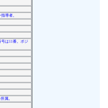
ー指導者。
番号は11番。ポジ
y所属。