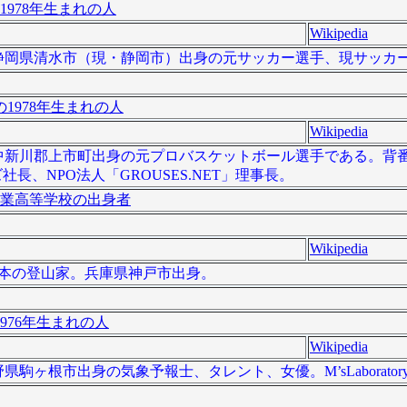
1978年生まれの人
Wikipedia
）は、静岡県清水市（現・静岡市）出身の元サッカー選手、現サッカ
1978年生まれの人
Wikipedia
、富山県中新川郡上市町出身の元プロバスケットボール選手である。背
社長、NPO法人「GROUSES.NET」理事長。
業高等学校の出身者
Wikipedia
は、日本の登山家。兵庫県神戸市出身。
976年生まれの人
Wikipedia
長野県駒ヶ根市出身の気象予報士、タレント、女優。M’sLaborator