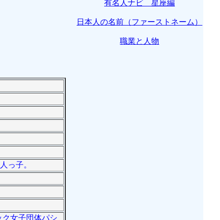
有名人ナビ 星座編
日本人の名前（ファーストネーム）
職業と人物
一人っ子。
ピック女子団体パシ