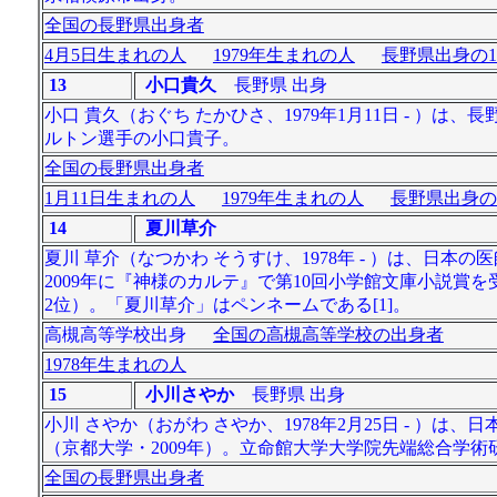
全国の長野県出身者
4月5日生まれの人
1979年生まれの人
長野県出身の1
13
小口貴久
長野県 出身
小口 貴久（おぐち たかひさ、1979年1月11日 - 
ルトン選手の小口貴子。
全国の長野県出身者
1月11日生まれの人
1979年生まれの人
長野県出身の
14
夏川草介
夏川 草介（なつかわ そうすけ、1978年 - ）は、
2009年に『神様のカルテ』で第10回小学館文庫小説
2位）。「夏川草介」はペンネームである[1]。
高槻高等学校出身
全国の高槻高等学校の出身者
1978年生まれの人
15
小川さやか
長野県 出身
小川 さやか（おがわ さやか、1978年2月25日 - 
（京都大学・2009年）。立命館大学大学院先端総合学術
全国の長野県出身者