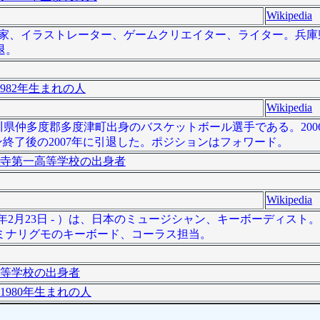
Wikipedia
本の漫画家、イラストレーター、ゲームクリエイター、ライター。兵
退。
982年生まれの人
Wikipedia
、香川県仲多度郡多度津町出身のバスケットボール選手である。2006-
終了後の2007年に引退した。ポジションはフォワード。
寺第一高等学校の出身者
Wikipedia
80年2月23日 - ）は、日本のミュージシャン、キーボーディス
ミナリグモのキーボード、コーラス担当。
等学校の出身者
1980年生まれの人