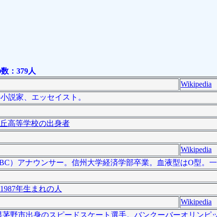
：379人
Wikipedia
日本の小説家、エッセイスト。
丘高等学校の出身者
Wikipedia
放送（SBC）アナウンサー。信州大学経済学部卒業。血液型はO型。
1987年生まれの人
Wikipedia
は、長野県茅野市出身のスピードスケート選手。バンクーバーオリン