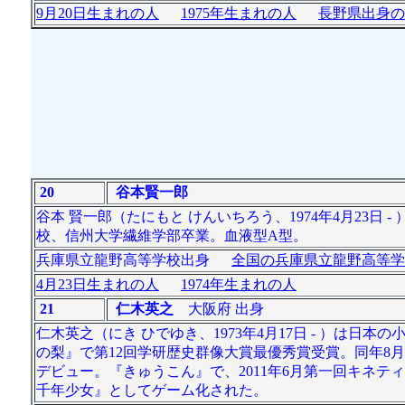
9月20日生まれの人
1975年生まれの人
長野県出身の
20
谷本賢一郎
谷本 賢一郎（たにもと けんいちろう、1974年4月23日
校、信州大学繊維学部卒業。血液型A型。
兵庫県立龍野高等学校出身
全国の兵庫県立龍野高等学
4月23日生まれの人
1974年生まれの人
21
仁木英之
大阪府 出身
仁木英之（にき ひでゆき、1973年4月17日 - ）は日
の梨』で第12回学研歴史群像大賞最優秀賞受賞。同年8月
デビュー。『きゅうこん』で、2011年6月第一回キネ
千年少女』としてゲーム化された。