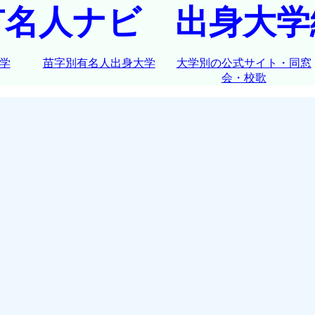
有名人ナビ 出身大学
学
苗字別有名人出身大学
大学別の公式サイト・同窓
会・校歌