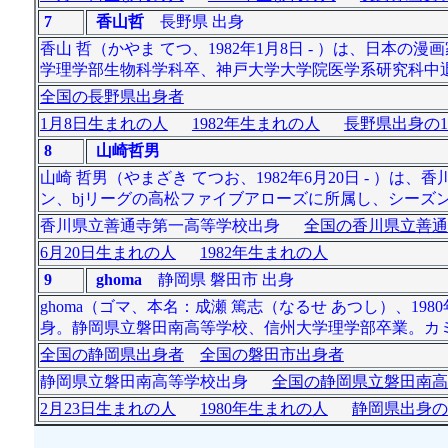
7
香山哲
長野県 出身
香山 哲（かやま てつ、1982年1月8日 - ）は、日
学理学部生物科学科卒、神戸大学大学院医学系研究科中
全国の長野県出身者
1月8日生まれの人
1982年生まれの人
長野県出身の1
8
山崎哲男
山崎 哲男（やまざき てつお、1982年6月20日 - ）は
ン、bjリーグの高松ファイブアローズに所属し、シーズン
香川県立善通寺第一高等学校出身
全国の香川県立善通
6月20日生まれの人
1982年生まれの人
9
ghoma
静岡県 磐田市 出身
ghoma（ゴマ、本名：成瀬 篤志（なるせ あつし）、19
身。静岡県立磐田南高等学校、信州大学理学部卒業。カ
全国の静岡県出身者
全国の磐田市出身者
静岡県立磐田南高等学校出身
全国の静岡県立磐田南高
2月23日生まれの人
1980年生まれの人
静岡県出身の