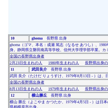
10
ghoma
長野県 出身
ghoma（ゴマ、本名：成瀬 篤志（なるせ あつし）、19
身。静岡県立磐田南高等学校、信州大学理学部卒業。カ
全国の長野県出身者
2月23日生まれの人
1980年生まれの人
長野県出身の
11
武田良介
長野県 出身
武田 良介（たけだ りょうすけ、1979年8月13日 - 
全国の長野県出身者
8月13日生まれの人
1979年生まれの人
長野県出身の
12
横山勝丘
長野県 出身
横山 勝丘（よこやま かつたか、1979年4月5日 - 
県相模原市出身。