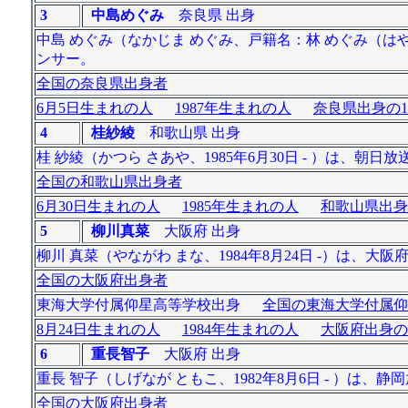
3
中島めぐみ
奈良県 出身
中島 めぐみ（なかじま めぐみ、戸籍名：林 めぐみ（はや
ンサー。
全国の奈良県出身者
6月5日生まれの人
1987年生まれの人
奈良県出身の1
4
桂紗綾
和歌山県 出身
桂 紗綾（かつら さあや、1985年6月30日 - ）は、
全国の和歌山県出身者
6月30日生まれの人
1985年生まれの人
和歌山県出身
5
柳川真菜
大阪府 出身
柳川 真菜（やながわ まな、1984年8月24日 -）は
全国の大阪府出身者
東海大学付属仰星高等学校出身
全国の東海大学付属仰
8月24日生まれの人
1984年生まれの人
大阪府出身の
6
重長智子
大阪府 出身
重長 智子（しげなが ともこ、1982年8月6日 - ）は、
全国の大阪府出身者