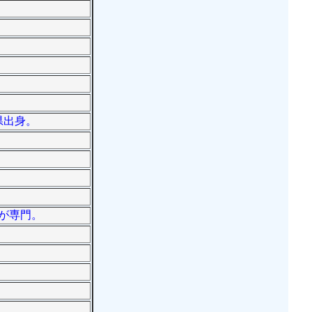
県出身。
論が専門。