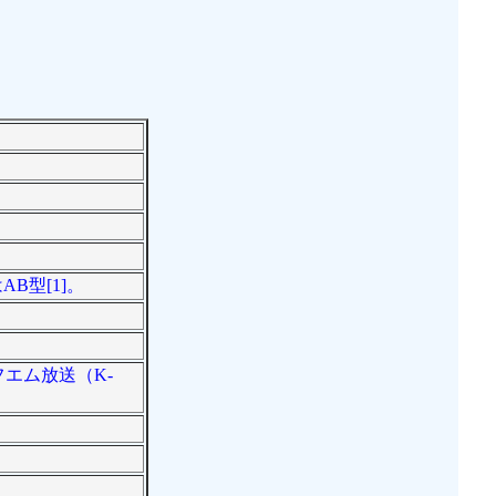
AB型[1]。
フエム放送（K-