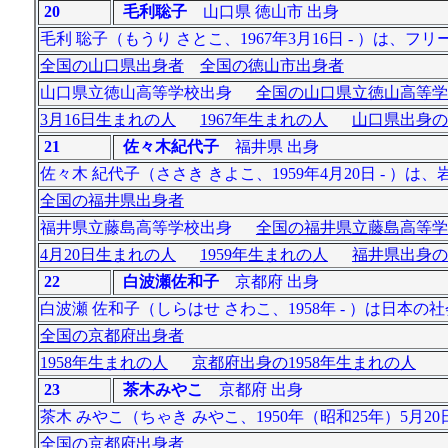
20
毛利聡子
山口県 徳山市 出身
毛利 聡子（もうり さとこ、1967年3月16日 - ）は
全国の山口県出身者
全国の徳山市出身者
山口県立徳山高等学校出身
全国の山口県立徳山高等学
3月16日生まれの人
1967年生まれの人
山口県出身の
21
佐々木紀代子
福井県 出身
佐々木 紀代子（ささき きよこ、1959年4月20日 -
全国の福井県出身者
福井県立藤島高等学校出身
全国の福井県立藤島高等学
4月20日生まれの人
1959年生まれの人
福井県出身の
22
白波瀬佐和子
京都府 出身
白波瀬 佐和子（しらはせ さわこ、1958年 - ）は日
全国の京都府出身者
1958年生まれの人
京都府出身の1958年生まれの人
23
茶木みやこ
京都府 出身
茶木 みやこ（ちゃき みやこ、1950年（昭和25年）5月2
全国の京都府出身者