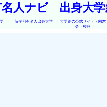
有名人ナビ 出身大学
学
苗字別有名人出身大学
大学別の公式サイト・同窓
会・校歌