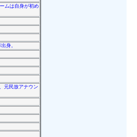
ンネームは自身が初め
市出身。
で、元民放アナウン