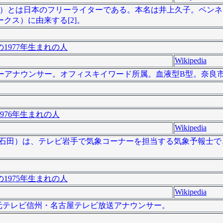
[1] - ）とは日本のフリーライターである。本名は井上久子。ペ
クス）に由来する[2]。
1977年生まれの人
Wikipedia
、フリーアナウンサー。オフィスキイワード所属。血液型B型。奈良
976年生まれの人
Wikipedia
 、旧姓：石田）は、テレビ岩手で気象コーナーを担当する気象予報士
1975年生まれの人
Wikipedia
）は、元テレビ信州・名古屋テレビ放送アナウンサー。