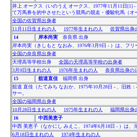
井上 オークス（いのうえ オークス、1977年11月11日
て万馬券を的中させたという競馬の競走・優駿牝馬（オー
全国の佐賀県出身者
11月11日生まれの人
1977年生まれの人
佐賀県出身の
14
岸本尚実
奈良県 出身
岸本尚実（きしもと なおみ、1976年3月9日 - ）は
全国の奈良県出身者
天理高等学校出身
全国の天理高等学校の出身者
3月9日生まれの人
1976年生まれの人
奈良県出身の1
15
舘道直佳
福岡県 出身
舘道 直佳（たてみち なおか、1975年10月28日 -
サー。
全国の福岡県出身者
10月28日生まれの人
1975年生まれの人
福岡県出身の
16
中西美恵子
中西 美恵子（なかにし みえこ、1974年6月18日 - 
6月18日生まれの人
1974年生まれの人