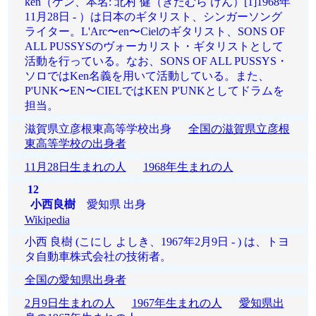
ken（ケン、本名: 北村 健（きたむら けん）[1]1968年
11月28日 - ）は日本のギタリスト、シンガーソング
ライター。L'Arc〜en〜Cielのギタリスト、SONS OF
ALL PUSSYSのヴォーカリスト・ギタリストとして
活動を行っている。なお、SONS OF ALL PUSSYS・
ソロではKen名義を用いて活動している。また、
P'UNK〜EN〜CIELではKEN P'UNKとしてドラムを
担当。
滋賀県立彦根東高等学校出身
全国の滋賀県立彦根
東高等学校の出身者
11月28日生まれの人
1968年生まれの人
12
小西良樹
愛知県 出身
Wikipedia
小西 良樹 (こにし よしき、1967年2月9日 - ) は、トヨ
タ自動車株式会社の技術者。
全国の愛知県出身者
2月9日生まれの人
1967年生まれの人
愛知県出