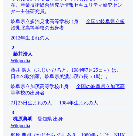
在、産業技術総合研究所情報セキュリティ研究セン
ター主任研究員。
岐阜県立多治見北高等学校出身
全国の岐阜県立多
治見北高等学校の出身者
2012年生まれの人
2
藤井浩人
Wikipedia
藤井 浩人（ふじい ひろと、1984年7月25日 - ）は、
日本の政治家。岐阜県美濃加茂市長（1期）。
岐阜県立加茂高等学校出身
全国の岐阜県立加茂高
等学校の出身者
7月25日生まれの人
1984年生まれの人
3
梶原典明
愛知県 出身
Wikipedia
梶原 典明（かじわら のりあき、1980年 - ）は、NHK