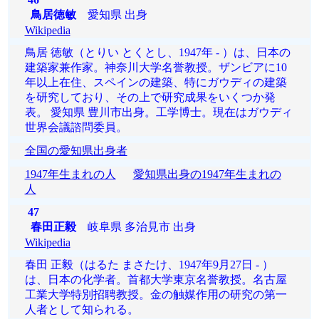
鳥居徳敏
愛知県 出身
Wikipedia
鳥居 徳敏（とりい とくとし、1947年 - ）は、日本の
建築家兼作家。神奈川大学名誉教授。ザンビアに10
年以上在住、スペインの建築、特にガウディの建築
を研究しており、その上で研究成果をいくつか発
表。 愛知県 豊川市出身。工学博士。現在はガウディ
世界会議諮問委員。
全国の愛知県出身者
1947年生まれの人
愛知県出身の1947年生まれの
人
47
春田正毅
岐阜県 多治見市 出身
Wikipedia
春田 正毅（はるた まさたけ、1947年9月27日 - ）
は、日本の化学者。首都大学東京名誉教授。名古屋
工業大学特別招聘教授。金の触媒作用の研究の第一
人者として知られる。