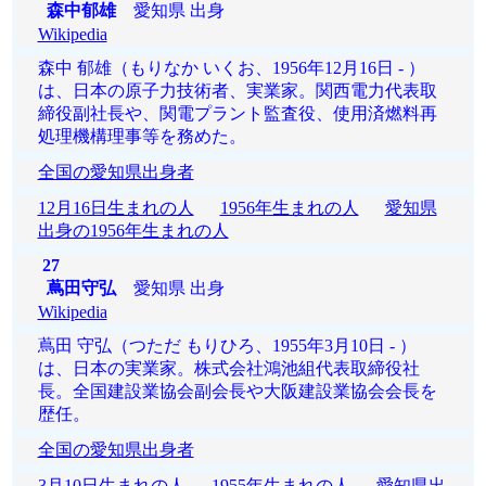
森中郁雄
愛知県 出身
Wikipedia
森中 郁雄（もりなか いくお、1956年12月16日 - ）
は、日本の原子力技術者、実業家。関西電力代表取
締役副社長や、関電プラント監査役、使用済燃料再
処理機構理事等を務めた。
全国の愛知県出身者
12月16日生まれの人
1956年生まれの人
愛知県
出身の1956年生まれの人
27
蔦田守弘
愛知県 出身
Wikipedia
蔦田 守弘（つただ もりひろ、1955年3月10日 - ）
は、日本の実業家。株式会社鴻池組代表取締役社
長。全国建設業協会副会長や大阪建設業協会会長を
歴任。
全国の愛知県出身者
3月10日生まれの人
1955年生まれの人
愛知県出