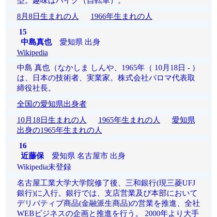
型。趣味はバイク（自転車）。
8月8日生まれの人
1966年生まれの人
15
中島真也
愛知県 出身
Wikipedia
中島 真也（なかしま しんや、1965年（ 10月18日 - ）
は、日本の技術者、実業家。株式会社パロマ代表取
締役社長。
全国の愛知県出身者
10月18日生まれの人
1965年生まれの人
愛知県
出身の1965年生まれの人
16
近藤保
愛知県 名古屋市 出身
Wikipedia未登録
名古屋工業大学大学院修了後、三和銀行(現三菱UFJ
銀行)に入行。銀行では、支店営業及び本部において
デリバティブ商品(金融派生商品)の営業を推進、全社
WEBビジネスの企画と推進を行う。 2000年より大手