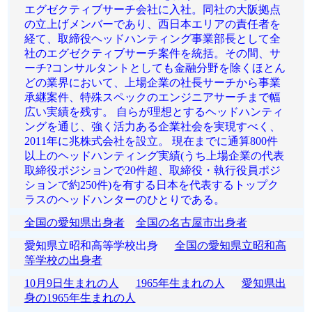
エグゼクティブサーチ会社に入社。同社の大阪拠点
の立上げメンバーであり、西日本エリアの責任者を
経て、取締役ヘッドハンティング事業部長として全
社のエグゼクティブサーチ案件を統括。その間、サ
ーチ?コンサルタントとしても金融分野を除くほとん
どの業界において、上場企業の社長サーチから事業
承継案件、特殊スペックのエンジニアサーチまで幅
広い実績を残す。 自らが理想とするヘッドハンティ
ングを通じ、強く活力ある企業社会を実現すべく、
2011年に兆株式会社を設立。 現在までに通算800件
以上のヘッドハンティング実績(うち上場企業の代表
取締役ポジションで20件超、取締役・執行役員ポジ
ションで約250件)を有する日本を代表するトップク
ラスのヘッドハンターのひとりである。
全国の愛知県出身者
全国の名古屋市出身者
愛知県立昭和高等学校出身
全国の愛知県立昭和高
等学校の出身者
10月9日生まれの人
1965年生まれの人
愛知県出
身の1965年生まれの人