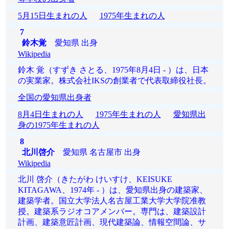
5月15日生まれの人
1975年生まれの人
7
鈴木覚
愛知県 出身
Wikipedia
鈴木 覚（すずき さとる、1975年8月4日 - ）は、日本
の実業家。株式会社IKSの創業者で代表取締役社長。
全国の愛知県出身者
8月4日生まれの人
1975年生まれの人
愛知県出
身の1975年生まれの人
8
北川啓介
愛知県 名古屋市 出身
Wikipedia
北川 啓介（きたがわ けいすけ、KEISUKE
KITAGAWA、1974年 - ）は、愛知県出身の建築家、
建築学者。国立大学法人名古屋工業大学大学院准教
授。建築系ラジオコアメンバー。専門は、建築設計
計画、建築意匠計画、現代建築論、情報空間論、サ