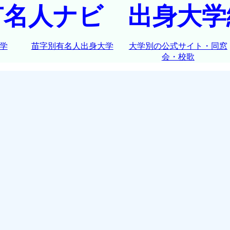
有名人ナビ 出身大学
学
苗字別有名人出身大学
大学別の公式サイト・同窓
会・校歌