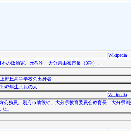
Wikipedia
）は、日本の政治家、元教諭。大分県由布市長（3期）。
上野丘高等学校の出身者
1943年生まれの人
Wikipedia
日本の地方公務員。別府市助役や、大分県教育委員会教育長、大分県
した。