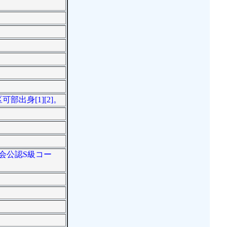
出身[1][2]。
協会公認S級コー