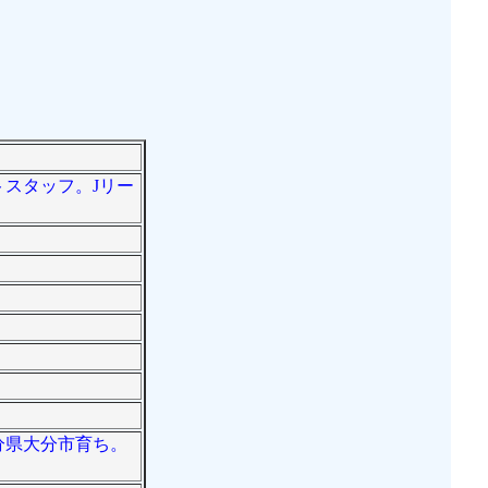
トスタッフ。Jリー
大分県大分市育ち。