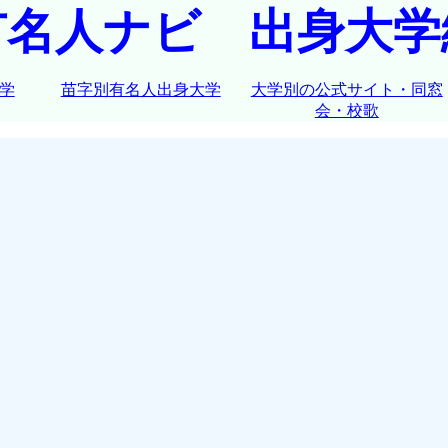
有名人ナビ 出身大学
学
苗字別有名人出身大学
大学別の公式サイト・同窓
会・校歌