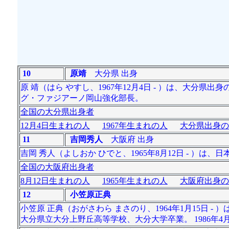
10
原靖
大分県 出身
原 靖（はら やすし、1967年12月4日 - ）は、大
グ・ファジアーノ岡山強化部長。
全国の大分県出身者
12月4日生まれの人
1967年生まれの人
大分県出身の
11
吉岡秀人
大阪府 出身
吉岡 秀人（よしおか ひでと、1965年8月12日 - ）
全国の大阪府出身者
8月12日生まれの人
1965年生まれの人
大阪府出身の
12
小笠原正典
小笠原 正典（おがさわら まさのり、1964年1月15日
大分県立大分上野丘高等学校、大分大学卒業。 1986年4