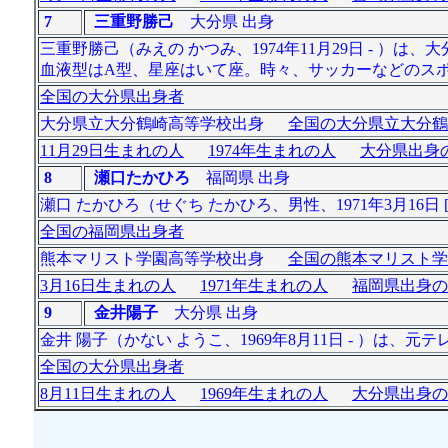
7
三重野勝己
大分県 出身
三重野勝己（みえの かつみ、1974年11月29日 - ）は
血液型はA型、星座はいて座。時々、サッカーなどのス
全国の大分県出身者
大分県立大分鶴崎高等学校出身
全国の大分県立大分鶴
11月29日生まれの人
1974年生まれの人
大分県出身の
8
瀬口たかひろ
福岡県 出身
瀬口 たかひろ（せぐち たかひろ、男性、1971年3月16日
全国の福岡県出身者
熊本マリスト学園高等学校出身
全国の熊本マリスト学
3月16日生まれの人
1971年生まれの人
福岡県出身の
9
金井陽子
大分県 出身
金井 陽子（かない ようこ、1969年8月11日 - ）は
全国の大分県出身者
8月11日生まれの人
1969年生まれの人
大分県出身の