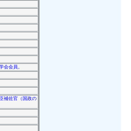
。
翅学会会員。
大臣補佐官（国政の