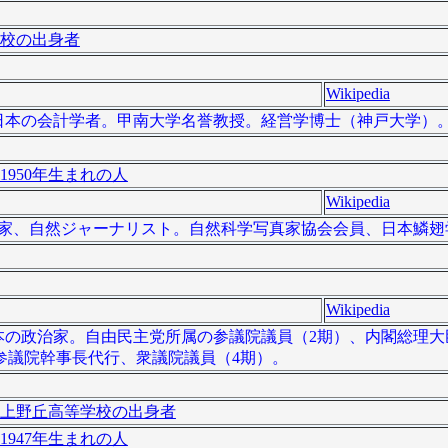
校の出身者
Wikipedia
 ）は、日本の会計学者。甲南大学名誉教授。経営学博士（神戸大学）
1950年生まれの人
Wikipedia
植物写真家、自然ジャーナリスト。自然科学写真家協会会員、日本鱗
Wikipedia
）は、日本の政治家。自由民主党所属の参議院議員（2期）、内閣総理
参議院幹事長代行、衆議院議員（4期）。
上野丘高等学校の出身者
1947年生まれの人