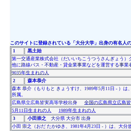
このサイトに登録されている「大分大学」出身の有名人の
1
黒土始
第一交通産業株式会社（だいいちこうつうさんぎょう）
他に路線バス・不動産・貸金業事業などを運営する事業者
9035年生まれの人
2
森本恭介
森本 恭介（もりもと きょうすけ、1989年5月11日 
所属。
広島県立広島皆実高等学校出身
全国の広島県立広島皆
5月11日生まれの人
1989年生まれの人
3
小田崇之
大分県 大分市 出身
小田 崇之（おだ たかゆき、1981年4月23日 - ）は、