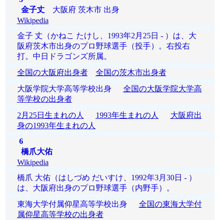
金子丈
大阪府 茨木市 出身
Wikipedia
金子 丈（かねこ たけし、1993年2月25日 - ）は、大
阪府茨木市出身のプロ野球選手（投手）。右投右
打。中日ドラゴンズ所属。
全国の大阪府出身者
全国の茨木市出身者
大阪学院大学高等学校出身
全国の大阪学院大学高
等学校の出身者
2月25日生まれの人
1993年生まれの人
大阪府出
身の1993年生まれの人
6
橋爪大佑
Wikipedia
橋爪 大佑（はしづめ だいすけ、1992年3月30日 - ）
は、大阪府出身のプロ野球選手（内野手）。
東海大学付属仰星高等学校出身
全国の東海大学付
属仰星高等学校の出身者