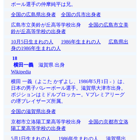
ボール選手の仲摩純平は兄。
全国の広島県出身者
全国の呉市出身者
広島市立美鈴が丘高等学校出身
全国の広島市立美
鈴が丘高等学校の出身者
10月5日生まれの人
1986年生まれの人
広島県出
身の1986年生まれの人
18
横田一義
滋賀県 出身
Wikipedia
横田 一義（よこた かずよし、1986年5月1日 - ）は、
日本の男子バレーボール選手。滋賀県大津市出身。
ポジションはミドルブロッカー。Vプレミアリーグ
の堺ブレイザーズ所属。
全国の滋賀県出身者
京都市立洛陽工業高等学校出身
全国の京都市立洛
陽工業高等学校の出身者
5月1日生まれの人
1986年生まれの人
滋賀県出