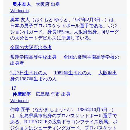
奥本友人
大阪府 出身
Wikipedia
奥本 友人（おくもと ゆうと、1987年2月3日 - ）は、
日本の男子プロバスケットボール選手である。ポジ
ションはガード。身長185cm。大阪府出身。bjリーグ
の大分ヒートデビルズに所属している。
全国の大阪府出身者
常翔学園高等学校出身
全国の常翔学園高等学校の
出身者
2月3日生まれの人
1987年生まれの人
大阪府出
身の1987年生まれの人
17
仲摩匠平
広島県 呉市 出身
Wikipedia
仲摩 匠平（なかま しょうへい、1986年10月5日 - ）
は、広島県呉市出身のプロバスケットボール選手で
ある。B.LEAGUEの広島ドラゴンフライズ所属。ポ
ジションはシューティングガード。プロバスケット