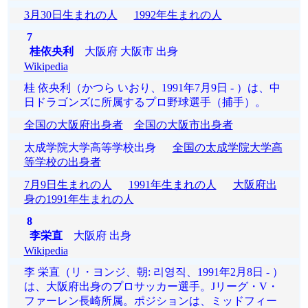
3月30日生まれの人
1992年生まれの人
7
桂依央利
大阪府 大阪市 出身
Wikipedia
桂 依央利（かつら いおり、1991年7月9日 - ）は、中
日ドラゴンズに所属するプロ野球選手（捕手）。
全国の大阪府出身者
全国の大阪市出身者
太成学院大学高等学校出身
全国の太成学院大学高
等学校の出身者
7月9日生まれの人
1991年生まれの人
大阪府出
身の1991年生まれの人
8
李栄直
大阪府 出身
Wikipedia
李 栄直（リ・ヨンジ、朝: 리영직、1991年2月8日 - ）
は、大阪府出身のプロサッカー選手。Jリーグ・V・
ファーレン長崎所属。ポジションは、ミッドフィー