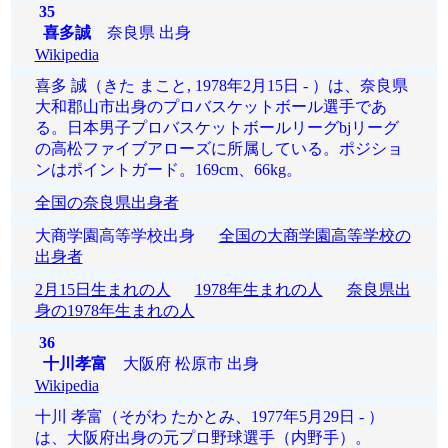
35
喜多誠
奈良県 出身
Wikipedia
喜多 誠（きた まこと, 1978年2月15日 - ）は、奈良県
大和郡山市出身のプロバスケットボール選手であ
る。日本男子プロバスケットボールリーグbjリーグ
の高松ファイブアローズに所属している。ポジショ
ンはポイントガード。169cm、66kg。
全国の奈良県出身者
大商学園高等学校出身
全国の大商学園高等学校の
出身者
2月15日生まれの人
1978年生まれの人
奈良県出
身の1978年生まれの人
36
十川孝富
大阪府 松原市 出身
Wikipedia
十川 孝富（そがわ たかとみ、1977年5月29日 - ）
は、大阪府出身の元プロ野球選手（内野手）。