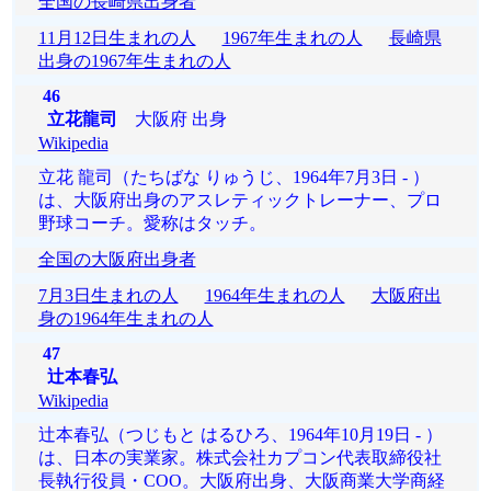
全国の長崎県出身者
11月12日生まれの人
1967年生まれの人
長崎県
出身の1967年生まれの人
46
立花龍司
大阪府 出身
Wikipedia
立花 龍司（たちばな りゅうじ、1964年7月3日 - ）
は、大阪府出身のアスレティックトレーナー、プロ
野球コーチ。愛称はタッチ。
全国の大阪府出身者
7月3日生まれの人
1964年生まれの人
大阪府出
身の1964年生まれの人
47
辻本春弘
Wikipedia
辻本春弘（つじもと はるひろ、1964年10月19日 - ）
は、日本の実業家。株式会社カプコン代表取締役社
長執行役員・COO。大阪府出身、大阪商業大学商経