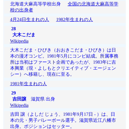
北海道大麻高等学校出身
全国の北海道大麻高等学
校の出身者
4月24日生まれの人
1982年生まれの人
28
大木こだま
Wikipedia
大木こだま・ひびき（おおきこだま・ひびき）は日
本の漫才コンビ。1981年5月にコンビ結成。所属事務
所は当初はファースト企画であったが、1983年に吉
本興業（現・よしもとクリエイティブ・エージェン
シー）へ移籍し、現在に至る。
1981年生まれの人
29
吉田譲
滋賀県 出身
Wikipedia
吉田 譲（よしだ じょう、1981年9月17日 - ）は、日
本の元・男子バレーボール選手。滋賀県近江八幡市
出身。ポジションはセッター。