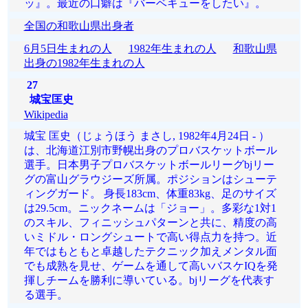
ッ』。最近の口癖は『バーベキューをしたい』。
全国の和歌山県出身者
6月5日生まれの人
1982年生まれの人
和歌山県
出身の1982年生まれの人
27
城宝匡史
Wikipedia
城宝 匡史（じょうほう まさし, 1982年4月24日 - ）
は、北海道江別市野幌出身のプロバスケットボール
選手。日本男子プロバスケットボールリーグbjリー
グの富山グラウジーズ所属。ポジションはシューテ
ィングガード。 身長183cm、体重83kg、足のサイズ
は29.5cm。ニックネームは「ジョー」。多彩な1対1
のスキル、フィニッシュパターンと共に、精度の高
いミドル・ロングシュートで高い得点力を持つ。近
年ではもともと卓越したテクニック加えメンタル面
でも成熟を見せ、ゲームを通して高いバスケIQを発
揮しチームを勝利に導いている。bjリーグを代表す
る選手。