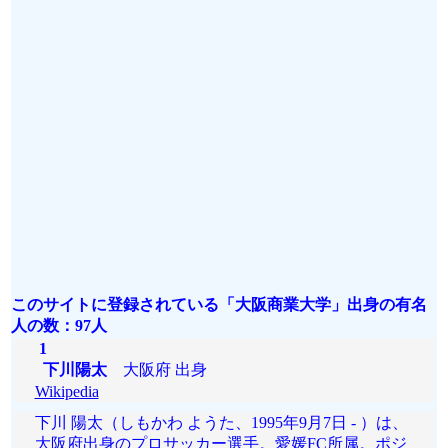
このサイトに登録されている「大阪商業大学」出身の有名
人の数：97人
1
下川陽太
大阪府 出身
Wikipedia
下川 陽太（しもかわ ようた、1995年9月7日 - ）は、
大阪府出身のプロサッカー選手。愛媛FC所属。ポジ