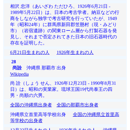
相沢 忠洋（あいざわ ただひろ、1926年6月21日 -
1989年5月22日）は、日本の考古学者。納豆などの行
商をしながら独学で考古研究を行っていたが、1949
年（昭和24年）に群馬県新田郡笠懸村（現・みどり
市）（岩宿遺跡）の関東ローム層から打製石器を発
見し、それまで否定されてきた日本の旧石器時代の
存在を証明した。
6月21日生まれの人
1926年生まれの人
28
尚詮
沖縄県 那覇市 出身
Wikipedia
尚 詮（しょう せん、1926年12月23日 - 1990年8月31
日）は、昭和の実業家。琉球王国19代尚泰王の四
男・尚順の六男。
全国の沖縄県出身者
全国の那覇市出身者
沖縄県立首里高等学校出身
全国の沖縄県立首里高
等学校の出身者