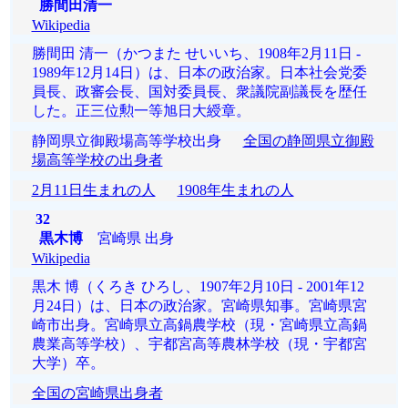
勝間田清一
Wikipedia
勝間田 清一（かつまた せいいち、1908年2月11日 -
1989年12月14日）は、日本の政治家。日本社会党委
員長、政審会長、国対委員長、衆議院副議長を歴任
した。正三位勲一等旭日大綬章。
静岡県立御殿場高等学校出身
全国の静岡県立御殿
場高等学校の出身者
2月11日生まれの人
1908年生まれの人
32
黒木博
宮崎県 出身
Wikipedia
黒木 博（くろき ひろし、1907年2月10日 - 2001年12
月24日）は、日本の政治家。宮崎県知事。宮崎県宮
崎市出身。宮崎県立高鍋農学校（現・宮崎県立高鍋
農業高等学校）、宇都宮高等農林学校（現・宇都宮
大学）卒。
全国の宮崎県出身者