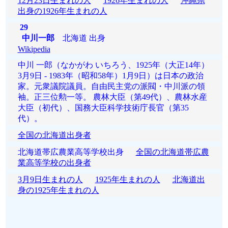
12月23日生まれの人
1926年生まれの人
沖縄県
出身の1926年生まれの人
29
中川一郎
北海道 出身
Wikipedia
中川 一郎（なかがわ いちろう、1925年（大正14年）
3月9日 - 1983年（昭和58年）1月9日）は日本の政治
家。元衆議院議員。自由民主党の派閥・中川派の領
袖。正三位勲一等。 農林大臣（第49代）、農林水産
大臣（初代）、国務大臣科学技術庁長官（第35
代）。
全国の北海道出身者
北海道帯広農業高等学校出身
全国の北海道帯広農
業高等学校の出身者
3月9日生まれの人
1925年生まれの人
北海道出
身の1925年生まれの人