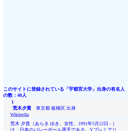
このサイトに登録されている「宇都宮大学」出身の有名人
の数：40人
1
荒木夕貴
東京都 板橋区 出身
Wikipedia
荒木 夕貴（あらき ゆき、女性、1991年5月22日 - ）
は、日本のバレーボール選手である。Vプレミアリ