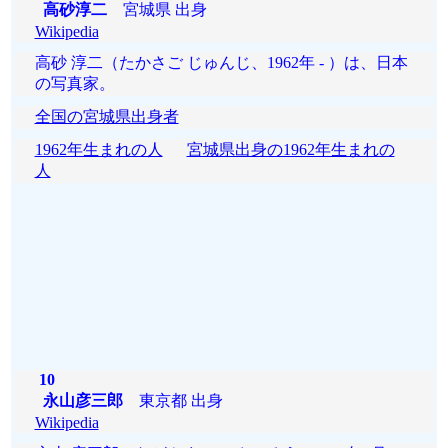
高砂淳二
宮城県 出身
Wikipedia
高砂 淳二（たかさご じゅんじ、1962年 - ）は、日本
の写真家。
全国の宮城県出身者
1962年生まれの人
宮城県出身の1962年生まれの
人
10
永山彦三郎
東京都 出身
Wikipedia