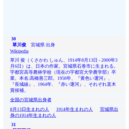
30
草川俊
宮城県 出身
Wikipedia
草川 俊（くさかわ しゅん、1914年8月13日 - 2000年3
月6日）は、日本の作家。宮城県石巻市に生まれる。
宇都宮高等農林学校（現在の宇都宮大学農学部）卒
業。本名:高橋善三郎。1958年、『黄色い運河』、
『長城線』、1964年、『赤い運河』、それぞれ直木
賞候補。
全国の宮城県出身者
8月13日生まれの人
1914年生まれの人
宮城県出
身の1914年生まれの人
31