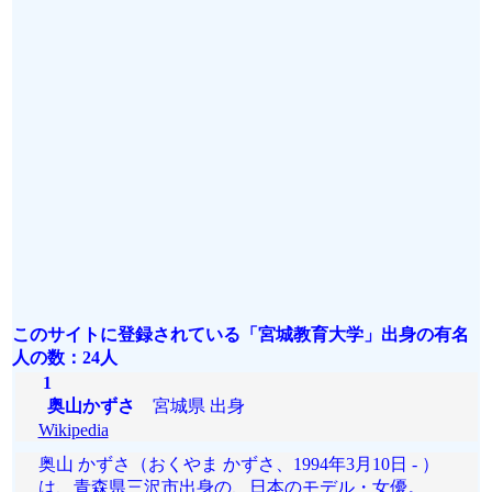
このサイトに登録されている「宮城教育大学」出身の有名
人の数：24人
1
奥山かずさ
宮城県 出身
Wikipedia
奥山 かずさ（おくやま かずさ、1994年3月10日 - ）
は、青森県三沢市出身の、日本のモデル・女優。