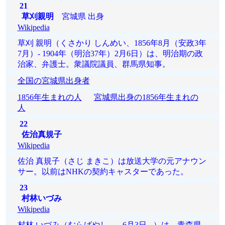
21
草刈親明
宮城県 出身
Wikipedia
草刈 親明（くさかり しんめい、1856年8月（安政3年
7月）- 1904年（明治37年）2月6日）は、明治期の政
治家、弁護士。衆議院議員、群馬県知事。
全国の宮城県出身者
1856年生まれの人
宮城県出身の1856年生まれの
人
22
佐治真規子
Wikipedia
佐治 真規子（さじ まきこ）は放送大学の元アナウン
サー。以前はNHKの契約キャスターであった。
23
村林いづみ
Wikipedia
村林 いづみ（むらばやし - 、6月3日 - ）は、青森県