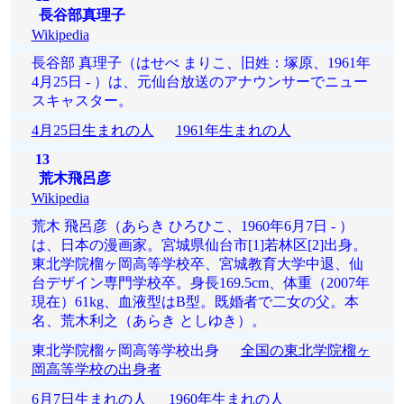
長谷部真理子
Wikipedia
長谷部 真理子（はせべ まりこ、旧姓：塚原、1961年
4月25日 - ）は、元仙台放送のアナウンサーでニュー
スキャスター。
4月25日生まれの人
1961年生まれの人
13
荒木飛呂彦
Wikipedia
荒木 飛呂彦（あらき ひろひこ、1960年6月7日 - ）
は、日本の漫画家。宮城県仙台市[1]若林区[2]出身。
東北学院榴ヶ岡高等学校卒、宮城教育大学中退、仙
台デザイン専門学校卒。身長169.5cm、体重（2007年
現在）61kg、血液型はB型。既婚者で二女の父。本
名、荒木利之（あらき としゆき）。
東北学院榴ヶ岡高等学校出身
全国の東北学院榴ヶ
岡高等学校の出身者
6月7日生まれの人
1960年生まれの人