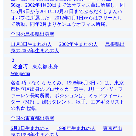
56kg。2002年4月30日まではオフィス薫に所属し、同
年6月9日から2011年12月31日までぷろだくしょんバ
オバブに所属した。2012年1月1日からはフリーとし
て活動。同年2月よりケンユウオフィス所属。
全国の島根県出身者
11月3日生まれの人
2002年生まれの人
島根県出
身の2002年生まれの人
2
名倉巧
東京都 出身
Wikipedia
名倉 巧（なぐら たくみ、1998年6月3日 - ）は、東京
都足立区出身のプロサッカー選手。Jリーグ・V・フ
ァーレン長崎所属。ポジションは、ミッドフィール
ダー（MF）。姉はタレント、歌手、エアギタリスト
の名倉七海。
全国の東京都出身者
6月3日生まれの人
1998年生まれの人
東京都出
身の1998年生まれの人