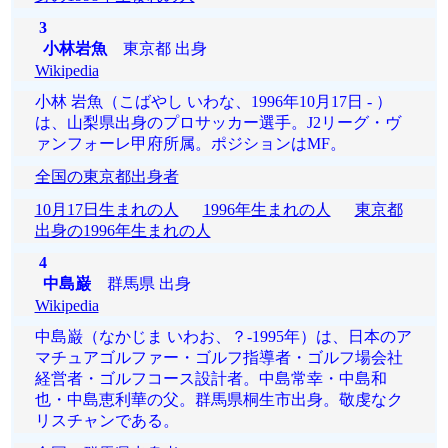
3
小林岩魚
東京都 出身
Wikipedia
小林 岩魚（こばやし いわな、1996年10月17日 - ）
は、山梨県出身のプロサッカー選手。J2リーグ・ヴ
ァンフォーレ甲府所属。ポジションはMF。
全国の東京都出身者
10月17日生まれの人
1996年生まれの人
東京都
出身の1996年生まれの人
4
中島巌
群馬県 出身
Wikipedia
中島巌（なかじま いわお、？-1995年）は、日本のア
マチュアゴルファー・ゴルフ指導者・ゴルフ場会社
経営者・ゴルフコース設計者。中島常幸・中島和
也・中島恵利華の父。群馬県桐生市出身。敬虔なク
リスチャンである。