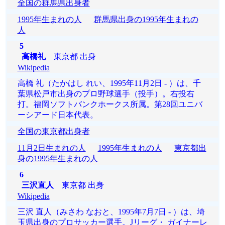
全国の群馬県出身者
1995年生まれの人
群馬県出身の1995年生まれの
人
5
高橋礼
東京都 出身
Wikipedia
高橋 礼（たかはし れい、1995年11月2日 - ）は、千
葉県松戸市出身のプロ野球選手（投手）。右投右
打。福岡ソフトバンクホークス所属。第28回ユニバ
ーシアード日本代表。
全国の東京都出身者
11月2日生まれの人
1995年生まれの人
東京都出
身の1995年生まれの人
6
三沢直人
東京都 出身
Wikipedia
三沢 直人（みさわ なおと、1995年7月7日 - ）は、埼
玉県出身のプロサッカー選手。Jリーグ・ ガイナーレ