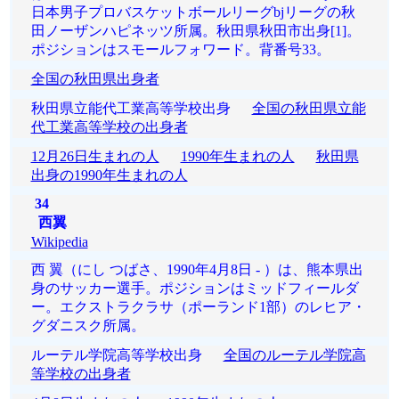
日本男子プロバスケットボールリーグbjリーグの秋
田ノーザンハピネッツ所属。秋田県秋田市出身[1]。
ポジションはスモールフォワード。背番号33。
全国の秋田県出身者
秋田県立能代工業高等学校出身
全国の秋田県立能
代工業高等学校の出身者
12月26日生まれの人
1990年生まれの人
秋田県
出身の1990年生まれの人
34
西翼
Wikipedia
西 翼（にし つばさ、1990年4月8日 - ）は、熊本県出
身のサッカー選手。ポジションはミッドフィールダ
ー。エクストラクラサ（ポーランド1部）のレヒア・
グダニスク所属。
ルーテル学院高等学校出身
全国のルーテル学院高
等学校の出身者