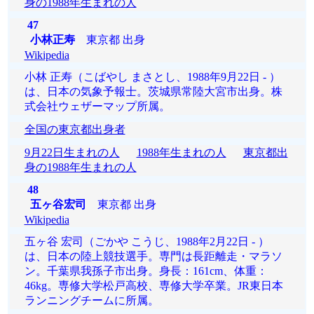
身の1988年生まれの人
47
小林正寿
東京都 出身
Wikipedia
小林 正寿（こばやし まさとし、1988年9月22日 - ）
は、日本の気象予報士。茨城県常陸大宮市出身。株
式会社ウェザーマップ所属。
全国の東京都出身者
9月22日生まれの人
1988年生まれの人
東京都出
身の1988年生まれの人
48
五ヶ谷宏司
東京都 出身
Wikipedia
五ヶ谷 宏司（ごかや こうじ、1988年2月22日 - ）
は、日本の陸上競技選手。専門は長距離走・マラソ
ン。千葉県我孫子市出身。身長：161cm、体重：
46kg。専修大学松戸高校、専修大学卒業。JR東日本
ランニングチームに所属。