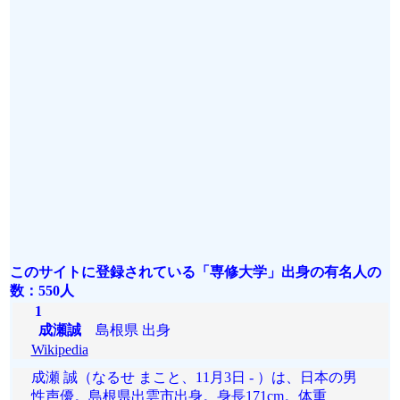
このサイトに登録されている「専修大学」出身の有名人の
数：550人
1
成瀬誠
島根県 出身
Wikipedia
成瀬 誠（なるせ まこと、11月3日 - ）は、日本の男
性声優。島根県出雲市出身。身長171cm。体重