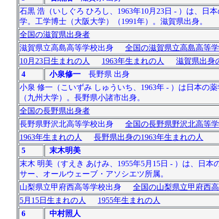
石黒 浩（いしぐろ ひろし、1963年10月23日 - ）
学。工学博士（大阪大学）（1991年）。滋賀県出身。
全国の滋賀県出身者
滋賀県立高島高等学校出身
全国の滋賀県立高島高等学
10月23日生まれの人
1963年生まれの人
滋賀県出身の
4
小泉修一
長野県 出身
小泉 修一（こいずみ しゅういち、1963年 - ）は日
（九州大学）。長野県小諸市出身。
全国の長野県出身者
長野県野沢北高等学校出身
全国の長野県野沢北高等学
1963年生まれの人
長野県出身の1963年生まれの人
5
末木明美
末木 明美（すえき あけみ、1955年5月15日 - ）
サー、オールウェーブ・アソシエツ所属。
山梨県立甲府西高等学校出身
全国の山梨県立甲府西高
5月15日生まれの人
1955年生まれの人
6
中村照人