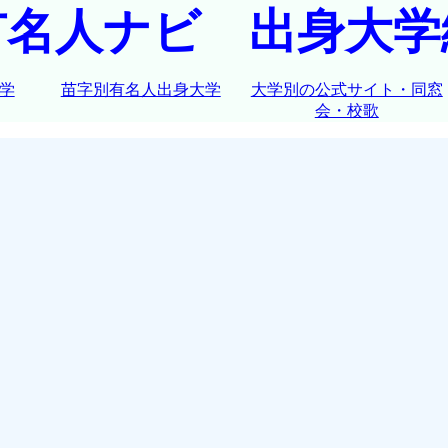
有名人ナビ 出身大学
学
苗字別有名人出身大学
大学別の公式サイト・同窓
会・校歌