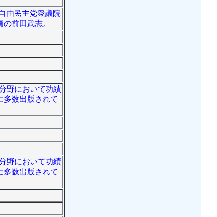
党・自由民主党衆議院
員の前田武志。
工学分野において功績
に多数出版されて
工学分野において功績
に多数出版されて