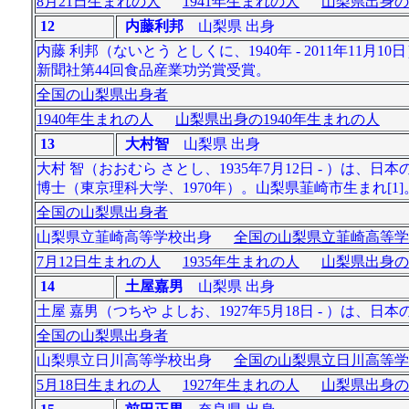
8月21日生まれの人
1941年生まれの人
山梨県出身の
12
内藤利邦
山梨県 出身
内藤 利邦（ないとう としくに、1940年 - 2011年
新聞社第44回食品産業功労賞受賞。
全国の山梨県出身者
1940年生まれの人
山梨県出身の1940年生まれの人
13
大村智
山梨県 出身
大村 智（おおむら さとし、1935年7月12日 - ）は
博士（東京理科大学、1970年）。山梨県韮崎市生まれ[1
全国の山梨県出身者
山梨県立韮崎高等学校出身
全国の山梨県立韮崎高等学
7月12日生まれの人
1935年生まれの人
山梨県出身の
14
土屋嘉男
山梨県 出身
土屋 嘉男（つちや よしお、1927年5月18日 - ）は、日本
全国の山梨県出身者
山梨県立日川高等学校出身
全国の山梨県立日川高等学
5月18日生まれの人
1927年生まれの人
山梨県出身の