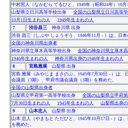
中村照人（なかむら てるひと、1949年（昭和24年）10月
山梨県立日川高等学校出身
全国の山梨県立日川高等学
10月1日生まれの人
1949年生まれの人
7
渋谷昌三
神奈川県 出身
渋谷 昌三（しぶや しょうぞう、1946年11月 - ）は
全国の神奈川県出身者
神奈川県立厚木高等学校出身
全国の神奈川県立厚木高
1946年生まれの人
神奈川県出身の1946年生まれの人
8
宮島雅展
山梨県 出身
宮島 雅展（みやじま まさのぶ、1945年7月30日 ‐ 
会議員（3期）、甲府市議会議員（3期）を務めた。
全国の山梨県出身者
山梨県立甲府第一高等学校出身
全国の山梨県立甲府第
7月30日生まれの人
1945年生まれの人
山梨県出身の
9
山本忠人
山梨県 出身
山本 忠人（やまもと ただひと、1945年10月17日 
を務めた。