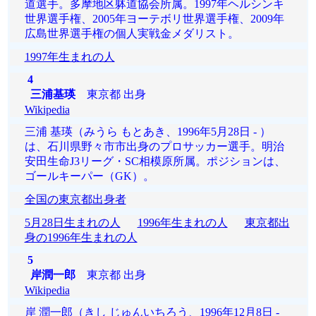
道選手。多摩地区躰道協会所属。1997年ヘルシンキ
世界選手権、2005年ヨーテボリ世界選手権、2009年
広島世界選手権の個人実戦金メダリスト。
1997年生まれの人
4
三浦基瑛
東京都 出身
Wikipedia
三浦 基瑛（みうら もとあき、1996年5月28日 - ）
は、石川県野々市市出身のプロサッカー選手。明治
安田生命J3リーグ・SC相模原所属。ポジションは、
ゴールキーパー（GK）。
全国の東京都出身者
5月28日生まれの人
1996年生まれの人
東京都出
身の1996年生まれの人
5
岸潤一郎
東京都 出身
Wikipedia
岸 潤一郎（きし じゅんいちろう、1996年12月8日 -