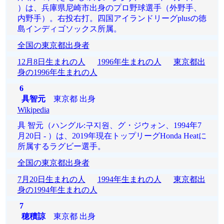
）は、兵庫県尼崎市出身のプロ野球選手（外野手、
内野手）。右投右打。四国アイランドリーグplusの徳
島インディゴソックス所属。
全国の東京都出身者
12月8日生まれの人
1996年生まれの人
東京都出
身の1996年生まれの人
6
具智元
東京都 出身
Wikipedia
具 智元（ハングル:구지원、グ・ジウォン、1994年7
月20日 - ）は、2019年現在トップリーグHonda Heatに
所属するラグビー選手。
全国の東京都出身者
7月20日生まれの人
1994年生まれの人
東京都出
身の1994年生まれの人
7
穂積諒
東京都 出身