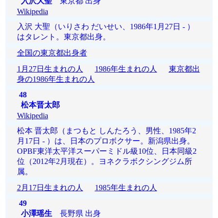
入沢大聖
東京都 出身
Wikipedia
入沢 大聖（いりさわ だいせい、1986年1月27日 - ）
はタレント。東京都出身。
全国の東京都出身者
1月27日生まれの人
1986年生まれの人
東京都出
身の1986年生まれの人
48
松本晋太郎
Wikipedia
松本 晋太郎（まつもと しんたろう、男性、1985年2
月17日 - ）は、日本のプロボクサー。新潟県出身。
OPBF東洋太平洋スーパーミドル級10位、日本同級2
位（2012年2月現在）。ヨネクラボクシングジム所
属。
2月17日生まれの人
1985年生まれの人
49
小澤瑶生
長野県 出身