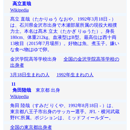
高立直哉
Wikipedia
髙立 直哉（たかりゅう なおや、1992年3月18日 - ）
は、石川県金沢市出身で木瀬部屋所属の現役大相撲
力士。本名は髙木 立太（たかぎ りゅうた）。身長
180cm、体重212kg、血液型はB型。最高位は西十両
13枚目（2015年7月場所）。好物は魚、煮玉子。嫌い
な食べ物はゆで卵。
金沢学院高等学校出身
全国の金沢学院高等学校の
出身者
3月18日生まれの人
1992年生まれの人
11
角田陸哉
東京都 出身
Wikipedia
角田 陸哉（すみだ りくや、1992年8月18日 - ）は、
東京都八王子市出身のサッカー選手。JFL・横河武蔵
野FC所属。ポジションは、ミッドフィールダー。
全国の東京都出身者