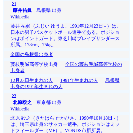
21
藤井祐眞
島根県 出身
Wikipedia
藤井 祐眞（ふじい ゆうま、1991年12月23日 - ）は、
日本の男子バスケットボール選手である。ポジショ
ンはポイントガード。東芝川崎ブレイブサンダース
所属。178cm、75kg。
全国の島根県出身者
藤枝明誠高等学校出身
全国の藤枝明誠高等学校の
出身者
12月23日生まれの人
1991年生まれの人
島根県
出身の1991年生まれの人
22
北原毅之
東京都 出身
Wikipedia
北原 毅之（きたはら たかひさ、1990年10月18日 - ）
は、埼玉県出身のサッカー選手。ポジションはミッ
ドフィールダー（MF）。VONDS市原所属。