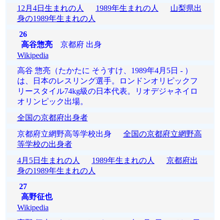
12月4日生まれの人
1989年生まれの人
山梨県出
身の1989年生まれの人
26
高谷惣亮
京都府 出身
Wikipedia
高谷 惣亮（たかたに そうすけ、1989年4月5日 - ）
は、日本のレスリング選手。ロンドンオリピックフ
リースタイル74kg級の日本代表。リオデジャネイロ
オリンピック出場。
全国の京都府出身者
京都府立網野高等学校出身
全国の京都府立網野高
等学校の出身者
4月5日生まれの人
1989年生まれの人
京都府出
身の1989年生まれの人
27
高野征也
Wikipedia