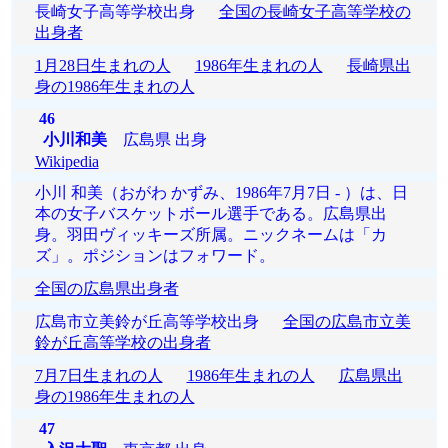
長崎女子高等学校出身
全国の長崎女子高等学校の
出身者
1月28日生まれの人
1986年生まれの人
長崎県出
身の1986年生まれの人
46
小川和美
広島県 出身
Wikipedia
小川 和美（おがわ かずみ、1986年7月7日 - ）は、日
本の女子バスケットボール選手である。広島県出
身。羽田ヴィッキーズ所属。ニックネームは「カ
ズ」。ポジションはフォワード。
全国の広島県出身者
広島市立美鈴が丘高等学校出身
全国の広島市立美
鈴が丘高等学校の出身者
7月7日生まれの人
1986年生まれの人
広島県出
身の1986年生まれの人
47