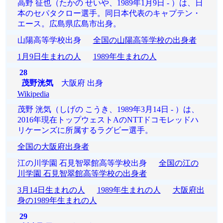
高野 征也（たかの せいや、1989年1月9日 - ）は、日
本のセパタクロー選手。同日本代表のキャプテン・
エース。広島県広島市出身。
山陽高等学校出身
全国の山陽高等学校の出身者
1月9日生まれの人
1989年生まれの人
28
茂野洸気
大阪府 出身
Wikipedia
茂野 洸気（しげの こうき、1989年3月14日 - ）は、
2016年現在トップウェストAのNTTドコモレッドハ
リケーンズに所属するラグビー選手。
全国の大阪府出身者
江の川学園 石見智翠館高等学校出身
全国の江の
川学園 石見智翠館高等学校の出身者
3月14日生まれの人
1989年生まれの人
大阪府出
身の1989年生まれの人
29