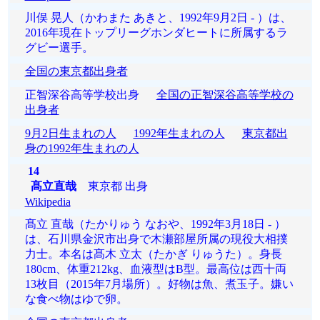
川俣 晃人（かわまた あきと、1992年9月2日 - ）は、
2016年現在トップリーグホンダヒートに所属するラ
グビー選手。
全国の東京都出身者
正智深谷高等学校出身
全国の正智深谷高等学校の
出身者
9月2日生まれの人
1992年生まれの人
東京都出
身の1992年生まれの人
14
髙立直哉
東京都 出身
Wikipedia
髙立 直哉（たかりゅう なおや、1992年3月18日 - ）
は、石川県金沢市出身で木瀬部屋所属の現役大相撲
力士。本名は髙木 立太（たかぎ りゅうた）。身長
180cm、体重212kg、血液型はB型。最高位は西十両
13枚目（2015年7月場所）。好物は魚、煮玉子。嫌い
な食べ物はゆで卵。