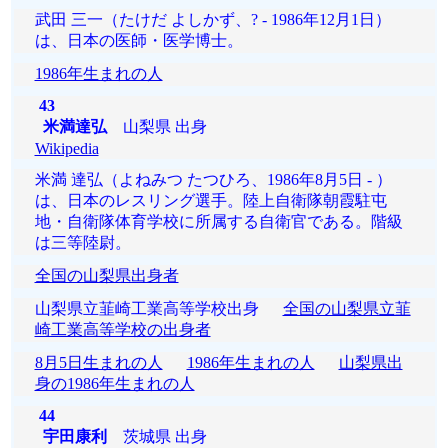
武田 三一（たけだ よしかず、? - 1986年12月1日）
は、日本の医師・医学博士。
1986年生まれの人
43
米満達弘
山梨県 出身
Wikipedia
米満 達弘（よねみつ たつひろ、1986年8月5日 - ）
は、日本のレスリング選手。陸上自衛隊朝霞駐屯
地・自衛隊体育学校に所属する自衛官である。階級
は三等陸尉。
全国の山梨県出身者
山梨県立韮崎工業高等学校出身
全国の山梨県立韮
崎工業高等学校の出身者
8月5日生まれの人
1986年生まれの人
山梨県出
身の1986年生まれの人
44
宇田康利
茨城県 出身