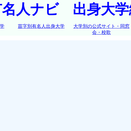
有名人ナビ 出身大学
学
苗字別有名人出身大学
大学別の公式サイト・同窓
会・校歌