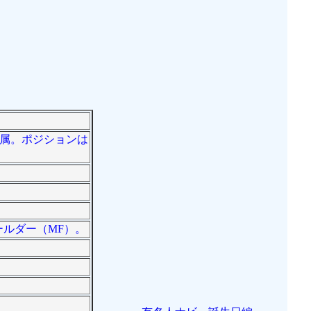
ク所属。ポジションは
ールダー（MF）。