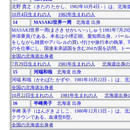
北野 貴之（きたの たかし、1982年10月4日 - ）
10月4日生まれの人
1982年生まれの人
14
MASAKI世界一周
北海道 出身
MASAKI世界一周(まさき せかいいっしゅう1981年7
外添乗員)である。本名は小堺正樹。愛知県出身。パー
をしながら雑貨やアパレルの買い付けや旅行本の執筆、
のを仕事にし、国連未承認国を含む204カ国を訪問。ト
全国の北海道出身者
7月29日生まれの人
1981年生まれの人
北海道出身の
15
河端和哉
北海道 出身
河端 和哉（かわばた かずや、1981年10月22日 - 
全国の北海道出身者
10月22日生まれの人
1981年生まれの人
北海道出身の
16
半崎美子
北海道 出身
半﨑 美子（はんざき よしこ、1980年12月13日 -
クラウンである。血液型B型。
全国の北海道出身者