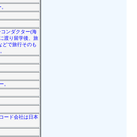
ー。
ーコンダクター(海
に渡り留学後、旅
などで旅行そのも
い。
ダー。
レコード会社は日本