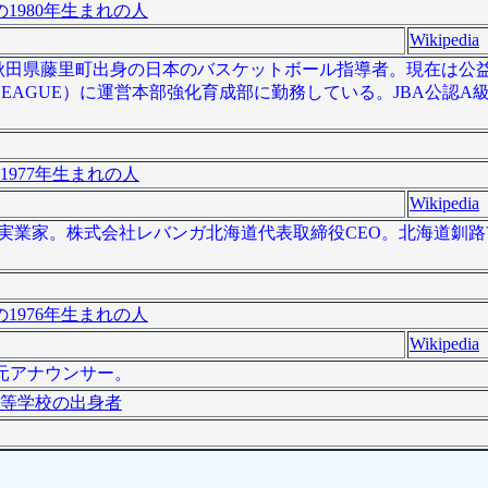
1980年生まれの人
Wikipedia
 ）は、秋田県藤里町出身の日本のバスケットボール指導者。現在は
EAGUE）に運営本部強化育成部に勤務している。JBA公認A
1977年生まれの人
Wikipedia
、日本の実業家。株式会社レバンガ北海道代表取締役CEO。北海道釧
1976年生まれの人
Wikipedia
は、元アナウンサー。
等学校の出身者