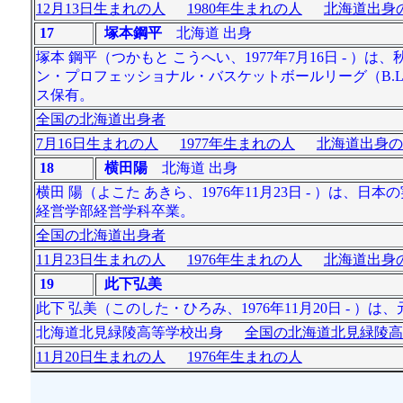
12月13日生まれの人
1980年生まれの人
北海道出身の
17
塚本鋼平
北海道 出身
塚本 鋼平（つかもと こうへい、1977年7月16日 -
ン・プロフェッショナル・バスケットボールリーグ（B.L
ス保有。
全国の北海道出身者
7月16日生まれの人
1977年生まれの人
北海道出身の
18
横田陽
北海道 出身
横田 陽（よこた あきら、1976年11月23日 - ）は
経営学部経営学科卒業。
全国の北海道出身者
11月23日生まれの人
1976年生まれの人
北海道出身の
19
此下弘美
此下 弘美（このした・ひろみ、1976年11月20日 - ）
北海道北見緑陵高等学校出身
全国の北海道北見緑陵高
11月20日生まれの人
1976年生まれの人