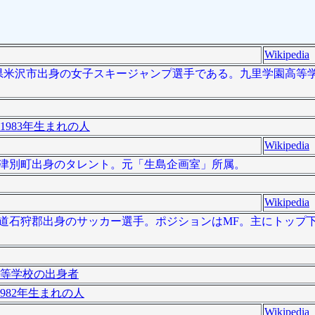
Wikipedia
は、山形県米沢市出身の女子スキージャンプ選手である。九里学園高
1983年生まれの人
Wikipedia
北海道津別町出身のタレント。元「生島企画室」所属。
Wikipedia
は、北海道石狩郡出身のサッカー選手。ポジションはMF。主にトッ
等学校の出身者
982年生まれの人
Wikipedia