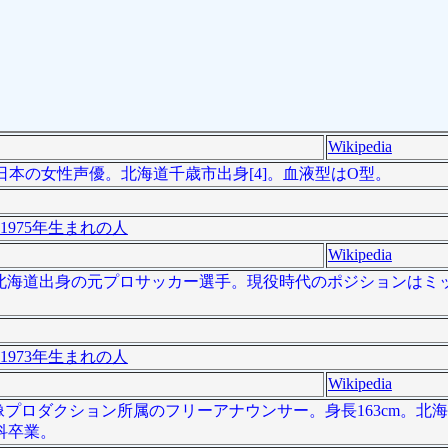
Wikipedia
 ）は、日本の女性声優。北海道千歳市出身[4]。血液型はO型。
1975年生まれの人
Wikipedia
- ）は、北海道出身の元プロサッカー選手。現役時代のポジションは
1973年生まれの人
Wikipedia
札幌映像プロダクション所属のフリーアナウンサー。身長163cm。
科卒業。