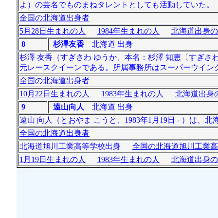
よ）の芸名でものまねタレントとしても活動していた。
全国の北海道出身者
5月28日生まれの人
1984年生まれの人
北海道出身の
8
杉澤友香
北海道 出身
杉澤 友香（すぎさわ ゆうか、本名：杉澤 知恵〔すぎさわ 
元レースクイーンである。所属事務所はスーパーウイン
全国の北海道出身者
10月22日生まれの人
1983年生まれの人
北海道出身の
9
遠山向人
北海道 出身
遠山 向人（とおやま こうと、1983年1月19日 - ）
全国の北海道出身者
北海道旭川工業高等学校出身
全国の北海道旭川工業高
1月19日生まれの人
1983年生まれの人
北海道出身の