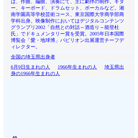
は、作曲、編曲、演奏にて、主に劇伴の制作。ギタ
ー、キーボード、ドラムセット、ボーカルなど。湘
南学園高等学校芸術コース、東京国際大学商学部商
学科出身。映像制作においてはデジタルコンテンツ
グランプリ2002「自然との対話～酒造り～能登杜
氏」でドキュメンタリー賞を受賞。2005年日本国際
博覧会「愛・地球博」パビリオン出展運営チーフデ
ィレクター。
全国の埼玉県出身者
6月9日生まれの人
1966年生まれの人
埼玉県出
身の1966年生まれの人
40