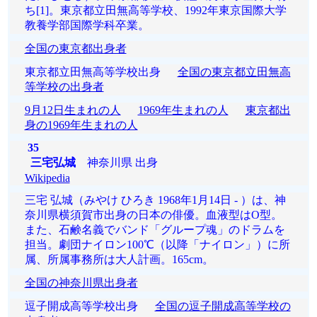
ち[1]。東京都立田無高等学校、1992年東京国際大学
教養学部国際学科卒業。
全国の東京都出身者
東京都立田無高等学校出身
全国の東京都立田無高
等学校の出身者
9月12日生まれの人
1969年生まれの人
東京都出
身の1969年生まれの人
35
三宅弘城
神奈川県 出身
Wikipedia
三宅 弘城（みやけ ひろき 1968年1月14日 - ）は、神
奈川県横須賀市出身の日本の俳優。血液型はO型。
また、石鹸名義でバンド「グループ魂」のドラムを
担当。劇団ナイロン100℃（以降「ナイロン」）に所
属、所属事務所は大人計画。165cm。
全国の神奈川県出身者
逗子開成高等学校出身
全国の逗子開成高等学校の