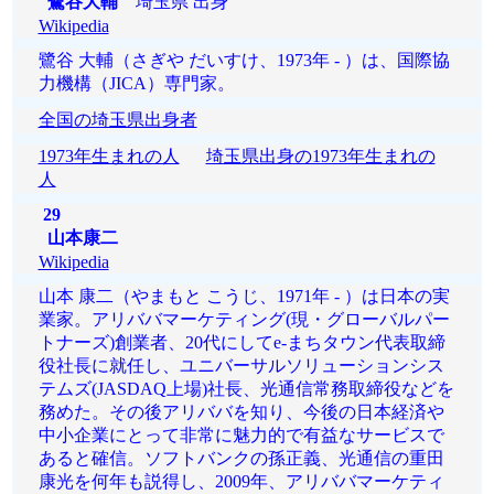
鷺谷大輔
埼玉県 出身
Wikipedia
鷺谷 大輔（さぎや だいすけ、1973年 - ）は、国際協
力機構（JICA）専門家。
全国の埼玉県出身者
1973年生まれの人
埼玉県出身の1973年生まれの
人
29
山本康二
Wikipedia
山本 康二（やまもと こうじ、1971年 - ）は日本の実
業家。アリババマーケティング(現・グローバルパー
トナーズ)創業者、20代にしてe-まちタウン代表取締
役社長に就任し、ユニバーサルソリューションシス
テムズ(JASDAQ上場)社長、光通信常務取締役などを
務めた。その後アリババを知り、今後の日本経済や
中小企業にとって非常に魅力的で有益なサービスで
あると確信。ソフトバンクの孫正義、光通信の重田
康光を何年も説得し、2009年、アリババマーケティ