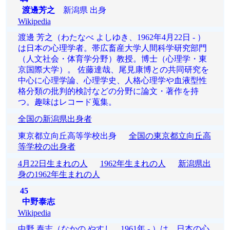
渡邊芳之
新潟県 出身
Wikipedia
渡邊 芳之（わたなべ よしゆき、1962年4月22日 - ）
は日本の心理学者。帯広畜産大学人間科学研究部門
（人文社会・体育学分野）教授。博士（心理学・東
京国際大学）。 佐藤達哉、尾見康博との共同研究を
中心に心理学論、心理学史、人格心理学や血液型性
格分類の批判的検討などの分野に論文・著作を持
つ。趣味はレコード蒐集。
全国の新潟県出身者
東京都立向丘高等学校出身
全国の東京都立向丘高
等学校の出身者
4月22日生まれの人
1962年生まれの人
新潟県出
身の1962年生まれの人
45
中野泰志
Wikipedia
中野 泰志（なかの やすし、1961年 - ）は、日本の心