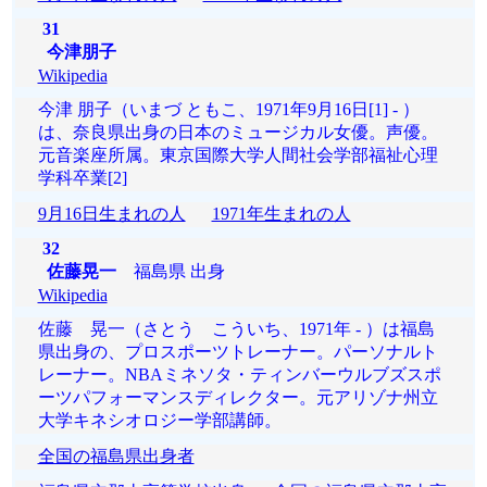
31
今津朋子
Wikipedia
今津 朋子（いまづ ともこ、1971年9月16日[1] - ）
は、奈良県出身の日本のミュージカル女優。声優。
元音楽座所属。東京国際大学人間社会学部福祉心理
学科卒業[2]
9月16日生まれの人
1971年生まれの人
32
佐藤晃一
福島県 出身
Wikipedia
佐藤 晃一（さとう こういち、1971年 - ）は福島
県出身の、プロスポーツトレーナー。パーソナルト
レーナー。NBAミネソタ・ティンバーウルブズスポ
ーツパフォーマンスディレクター。元アリゾナ州立
大学キネシオロジー学部講師。
全国の福島県出身者