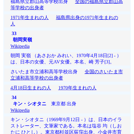
福島県立郡山高等学校出身
全国の福島県立郡山高
等学校の出身者
1971年生まれの人
福島県出身の1971年生まれの
人
33
朝岡実嶺
Wikipedia
朝岡 実嶺 （あさおか みれい、1970年4月18日[2] - ）
は、日本の女優、元AV女優。本名、崎 芳子[3]。
さいたま市立浦和高等学校出身
全国のさいたま市
立浦和高等学校の出身者
4月18日生まれの人
1970年生まれの人
34
キン・シオタニ
東京都 出身
Wikipedia
キン・シオタニ（1969年9月12日 - ）は、日本のイラ
ストレーター、文筆家である。本名は塩谷 均（しお
たに ひとし）。東京都杉並区荻窪出身、小金井市育