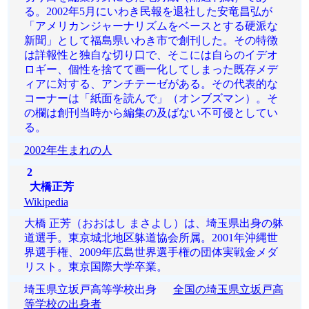
る。2002年5月にいわき民報を退社した安竜昌弘が
「アメリカンジャーナリズムをベースとする硬派な
新聞」として福島県いわき市で創刊した。その特徴
は詳報性と独自な切り口で、そこには自らのイデオ
ロギー、個性を捨てて画一化してしまった既存メデ
ィアに対する、アンチテーゼがある。その代表的な
コーナーは「紙面を読んで」（オンブズマン）。そ
の欄は創刊当時から編集の及ばない不可侵としてい
る。
2002年生まれの人
2
大橋正芳
Wikipedia
大橋 正芳（おおはし まさよし）は、埼玉県出身の躰
道選手。東京城北地区躰道協会所属。2001年沖縄世
界選手権、2009年広島世界選手権の団体実戦金メダ
リスト。東京国際大学卒業。
埼玉県立坂戸高等学校出身
全国の埼玉県立坂戸高
等学校の出身者