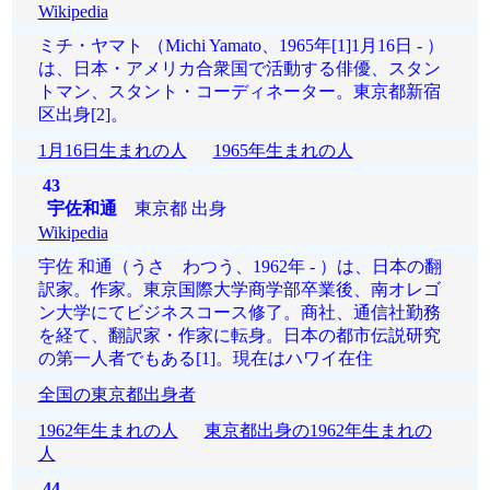
Wikipedia
ミチ・ヤマト （Michi Yamato、1965年[1]1月16日 - ）
は、日本・アメリカ合衆国で活動する俳優、スタン
トマン、スタント・コーディネーター。東京都新宿
区出身[2]。
1月16日生まれの人
1965年生まれの人
43
宇佐和通
東京都 出身
Wikipedia
宇佐 和通（うさ わつう、1962年 - ）は、日本の翻
訳家。作家。東京国際大学商学部卒業後、南オレゴ
ン大学にてビジネスコース修了。商社、通信社勤務
を経て、翻訳家・作家に転身。日本の都市伝説研究
の第一人者でもある[1]。現在はハワイ在住
全国の東京都出身者
1962年生まれの人
東京都出身の1962年生まれの
人
44