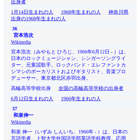
出身者
1月14日生まれの人
1968年生まれの人
神奈川県
出身の1968年生まれの人
36
宮本浩次
Wikipedia
宮本浩次（みやもと ひろじ、1966年6月12日 - ）は、
日本のロックミュージシャン、シンガーソングライ
ター、元童謡歌手。ロックバンド・エレファントカ
シマシのボーカリストおよびギタリスト、音楽プロ
デューサー。東京都北区赤羽出身。
高輪高等学校出身
全国の高輪高等学校の出身者
6月12日生まれの人
1966年生まれの人
37
和泉伸一
Wikipedia
和泉 伸一（いずみ しんいち、1966年 - ）は、日本の
言語学者、上智大学外国語学部英語学科教授。応用