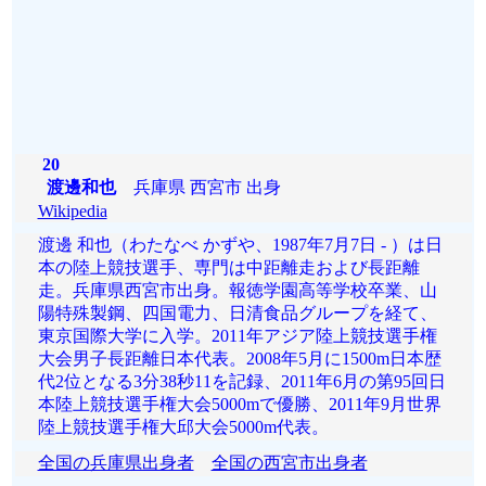
20
渡邊和也
兵庫県 西宮市 出身
Wikipedia
渡邊 和也（わたなべ かずや、1987年7月7日 - ）は日
本の陸上競技選手、専門は中距離走および長距離
走。兵庫県西宮市出身。報徳学園高等学校卒業、山
陽特殊製鋼、四国電力、日清食品グループを経て、
東京国際大学に入学。2011年アジア陸上競技選手権
大会男子長距離日本代表。2008年5月に1500m日本歴
代2位となる3分38秒11を記録、2011年6月の第95回日
本陸上競技選手権大会5000mで優勝、2011年9月世界
陸上競技選手権大邱大会5000m代表。
全国の兵庫県出身者
全国の西宮市出身者