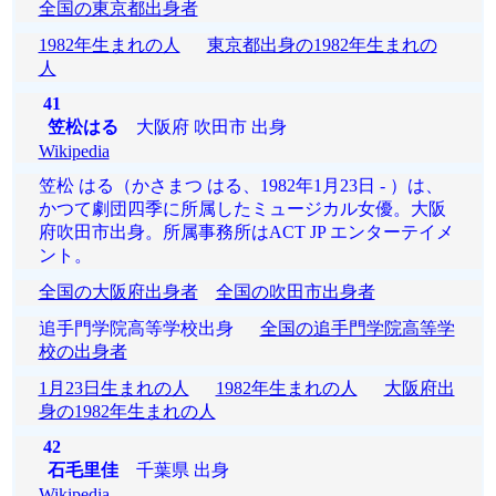
全国の東京都出身者
1982年生まれの人
東京都出身の1982年生まれの
人
41
笠松はる
大阪府 吹田市 出身
Wikipedia
笠松 はる（かさまつ はる、1982年1月23日 - ）は、
かつて劇団四季に所属したミュージカル女優。大阪
府吹田市出身。所属事務所はACT JP エンターテイメ
ント。
全国の大阪府出身者
全国の吹田市出身者
追手門学院高等学校出身
全国の追手門学院高等学
校の出身者
1月23日生まれの人
1982年生まれの人
大阪府出
身の1982年生まれの人
42
石毛里佳
千葉県 出身
Wikipedia