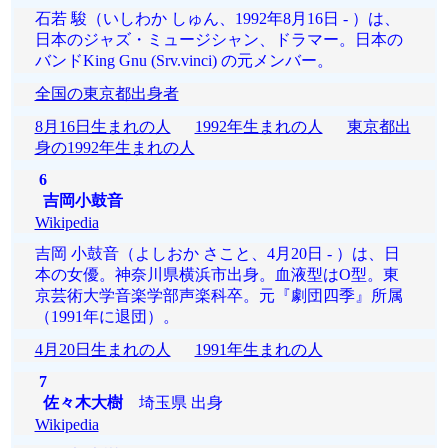
石若 駿（いしわか しゅん、1992年8月16日 - ）は、
日本のジャズ・ミュージシャン、ドラマー。日本の
バンドKing Gnu (Srv.vinci) の元メンバー。
全国の東京都出身者
8月16日生まれの人
1992年生まれの人
東京都出
身の1992年生まれの人
6
吉岡小鼓音
Wikipedia
吉岡 小鼓音（よしおか さこと、4月20日 - ）は、日
本の女優。神奈川県横浜市出身。血液型はO型。東
京芸術大学音楽学部声楽科卒。元『劇団四季』所属
（1991年に退団）。
4月20日生まれの人
1991年生まれの人
7
佐々木大樹
埼玉県 出身
Wikipedia