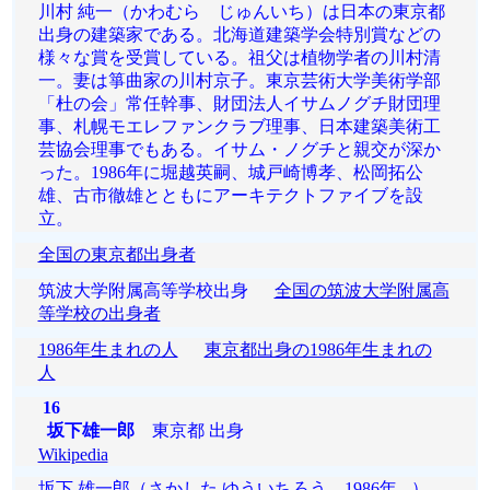
川村 純一（かわむら じゅんいち）は日本の東京都
出身の建築家である。北海道建築学会特別賞などの
様々な賞を受賞している。祖父は植物学者の川村清
一。妻は箏曲家の川村京子。東京芸術大学美術学部
「杜の会」常任幹事、財団法人イサムノグチ財団理
事、札幌モエレファンクラブ理事、日本建築美術工
芸協会理事でもある。イサム・ノグチと親交が深か
った。1986年に堀越英嗣、城戸崎博孝、松岡拓公
雄、古市徹雄とともにアーキテクトファイブを設
立。
全国の東京都出身者
筑波大学附属高等学校出身
全国の筑波大学附属高
等学校の出身者
1986年生まれの人
東京都出身の1986年生まれの
人
16
坂下雄一郎
東京都 出身
Wikipedia
坂下 雄一郎（さかした ゆういちろう、1986年 - ）