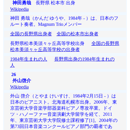
神田勇哉
長野県 松本市 出身
Wikipedia
神田 勇哉（かんだ ゆうや、1984年 - ）は、日本のフ
ルート奏者。Magnum Trioメンバー
全国の長野県出身者
全国の松本市出身者
長野県松本美須々ヶ丘高等学校出身
全国の長野県
松本美須々ヶ丘高等学校の出身者
1984年生まれの人
長野県出身の1984年生まれの
人
26
外山啓介
Wikipedia
外山 啓介（とやま けいすけ、1984年2月15日 - ）は
日本のピアニスト。北海道札幌市出身。2006年、東
京芸術大学音楽学部器楽科ピアノ専攻卒業。ドイ
ツ・ハノーファー音楽演劇大学留学を経て、2011
年、東京芸術大学大学院修士課程修了[1]。2004年の
第73回日本音楽コンクールピアノ部門の覇者であ