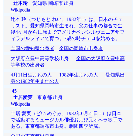
辻本玲
愛知県 岡崎市 出身
Wikipedia
辻本 玲（つじもと れい、1982年 -）は、日本のチェ
リスト。愛知県岡崎市生まれ。父の仕事の都合で生
後4ヶ月から11歳までアメリカペンシルヴェニア州フ
ィラデルフィアで育つ。7歳の時チェロを始める。
全国の愛知県出身者
全国の岡崎市出身者
大阪府立豊中高等学校出身
全国の大阪府立豊中高
等学校の出身者
4月11日生まれの人
1982年生まれの人
愛知県出
身の1982年生まれの人
45
土居愛実
東京都 出身
Wikipedia
土居 愛実（どい めぐみ、1982年6月21日 - ）は日本
で活動するミュージカル俳優および元オペラ歌手で
ある。東京都調布市出身。劇団四季所属。