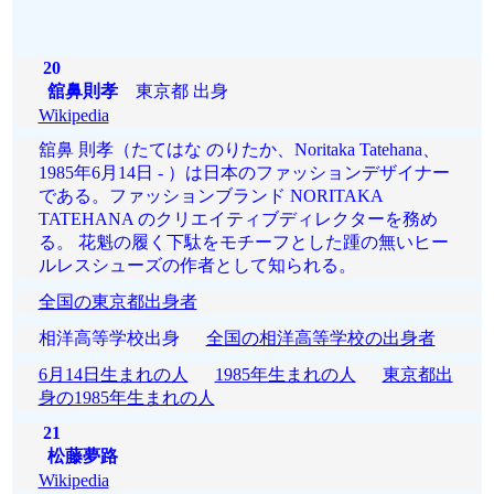
20
舘鼻則孝
東京都 出身
Wikipedia
舘鼻 則孝（たてはな のりたか、Noritaka Tatehana、
1985年6月14日 - ）は日本のファッションデザイナー
である。ファッションブランド NORITAKA
TATEHANA のクリエイティブディレクターを務め
る。 花魁の履く下駄をモチーフとした踵の無いヒー
ルレスシューズの作者として知られる。
全国の東京都出身者
相洋高等学校出身
全国の相洋高等学校の出身者
6月14日生まれの人
1985年生まれの人
東京都出
身の1985年生まれの人
21
松藤夢路
Wikipedia