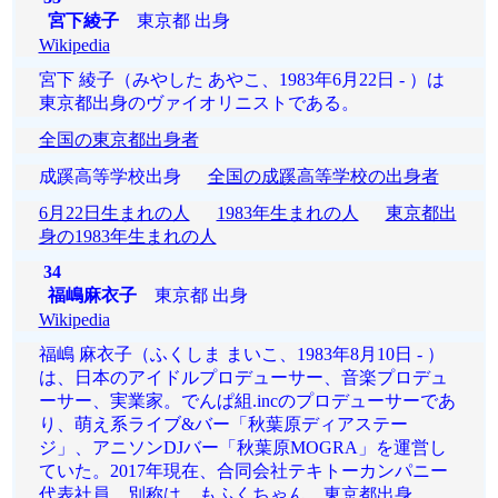
宮下綾子
東京都 出身
Wikipedia
宮下 綾子（みやした あやこ、1983年6月22日 - ）は
東京都出身のヴァイオリニストである。
全国の東京都出身者
成蹊高等学校出身
全国の成蹊高等学校の出身者
6月22日生まれの人
1983年生まれの人
東京都出
身の1983年生まれの人
34
福嶋麻衣子
東京都 出身
Wikipedia
福嶋 麻衣子（ふくしま まいこ、1983年8月10日 - ）
は、日本のアイドルプロデューサー、音楽プロデュ
ーサー、実業家。でんぱ組.incのプロデューサーであ
り、萌え系ライブ&バー「秋葉原ディアステー
ジ」、アニソンDJバー「秋葉原MOGRA」を運営し
ていた。2017年現在、合同会社テキトーカンパニー
代表社員。別称は、もふくちゃん。東京都出身。