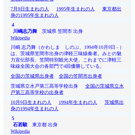
7月9日生まれの人
1995年生まれの人
東京都出
身の1995年生まれの人
4
川嶋志乃舞
茨城県 笠間市 出身
Wikipedia
川嶋 志乃舞（かわしま しのぶ、1994年10月9日 - ）
は、茨城県笠間市出身の津軽三味線奏者。みとの魅
力宣伝部長、笠間特別観光大使。これまでに津軽三
味線全国大会の各部門で4回優勝している。
全国の茨城県出身者
全国の笠間市出身者
茨城県立水戸第三高等学校出身
全国の茨城県立水
戸第三高等学校の出身者
10月9日生まれの人
1994年生まれの人
茨城県出
身の1994年生まれの人
5
石若駿
東京都 出身
Wikipedia