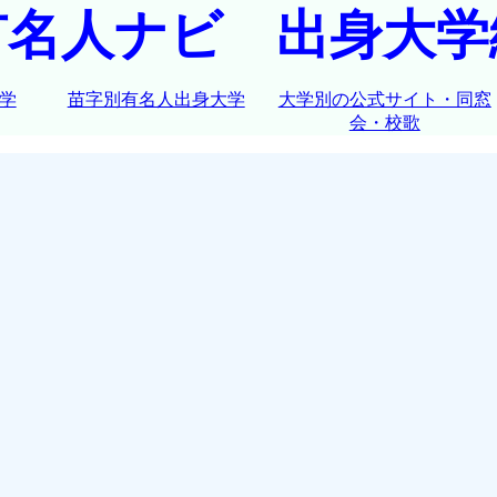
有名人ナビ 出身大学
学
苗字別有名人出身大学
大学別の公式サイト・同窓
会・校歌