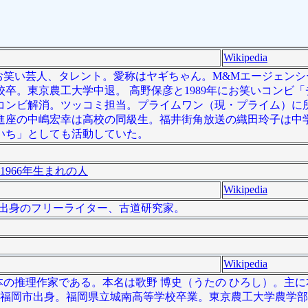
Wikipedia
は日本のお笑い芸人、タレント。愛称はヤギちゃん。M&Mエージェン
卒。東京農工大学中退。 高野保彦と1989年にお笑いコンビ
年にコンビ解消。ツッコミ担当。プライムワン（現・プライム）に
前進座の中嶋宏幸は高校の同級生。福井街角放送の織田玲子は中学
やいち」としても活動していた。
1966年生まれの人
Wikipedia
古屋市出身のフリーライター、古道研究家。
Wikipedia
は、日本の推理作家である。本名は歌野 博史（うたの ひろし）。主
県福岡市出身。福岡県立城南高等学校卒業。東京農工大学農学