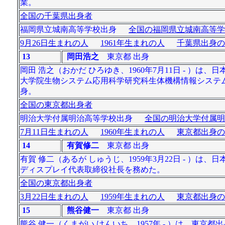
業。
全国の千葉県出身者
福岡県立城南高等学校出身
全国の福岡県立城南高等学
9月26日生まれの人
1961年生まれの人
千葉県出身の
13
岡田浩之
東京都 出身
岡田 浩之（おかだ ひろゆき、1960年7月11日 - 
大学院生物システム応用科学研究科生体機構情報システム
身。
全国の東京都出身者
明治大学付属明治高等学校出身
全国の明治大学付属明
7月11日生まれの人
1960年生まれの人
東京都出身の
14
有賀修二
東京都 出身
有賀 修二（あるが しゅうじ、1959年3月22日 - 
ディスプレイ代表取締役社長を務めた。
全国の東京都出身者
3月22日生まれの人
1959年生まれの人
東京都出身の
15
熊谷健一
東京都 出身
熊谷 健一（くまがい けんいち、1957年 - ）は、東