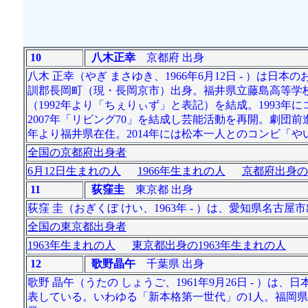
10
八木正幸
京都府 出身
八木 正幸（やぎ まさゆき、1966年6月12日 - ）
訓郡長岡町（現・長岡京市）出身。福井県立藤島高等学校
（1992年より「ちぇりぃず」と表記）を結成。1993
2007年「リビング70」を結成し芸能活動を再開。劇団
年より福井県在住。2014年には松本一人とのコンビ「
全国の京都府出身者
6月12日生まれの人
1966年生まれの人
京都府出身の
11
荻窪圭
東京都 出身
荻窪 圭（おぎくぼ けい、1963年 - ）は、愛知県名
全国の東京都出身者
1963年生まれの人
東京都出身の1963年生まれの人
12
歌野晶午
千葉県 出身
歌野 晶午（うたの しょうご、1961年9月26日 - ）
表している。いわゆる「新本格第一世代」の1人。福岡