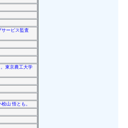
ィブサービス監査
ある。東京農工大学
。小桧山 悟とも。