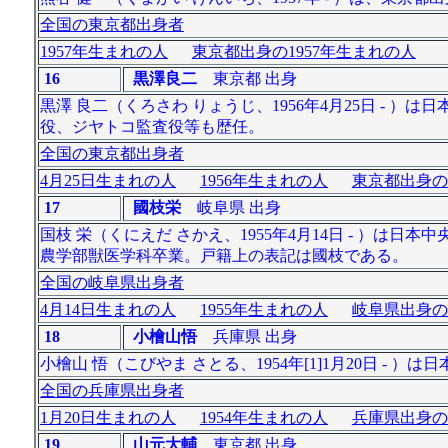
全国の東京都出身者
1957年生まれの人
東京都出身の1957年生まれの人
16
黒澤良二
東京都 出身
黒澤 良二（くろさわ りょうじ、1956年4月25日 -
役、ジヤトコ監査役等も歴任。
全国の東京都出身者
4月25日生まれの人
1956年生まれの人
東京都出身の
17
國枝栄
岐阜県 出身
国枝 栄（くにえだ さかえ、1955年4月14日 - ）は
農学部獣医学科卒業。戸籍上の表記は國枝である。
全国の岐阜県出身者
4月14日生まれの人
1955年生まれの人
岐阜県出身の
18
小檜山悟
兵庫県 出身
小檜山 悟（こびやま さとる、1954年[1]1月20日 - 
全国の兵庫県出身者
1月20日生まれの人
1954年生まれの人
兵庫県出身の
19
山元大輔
東京都 出身