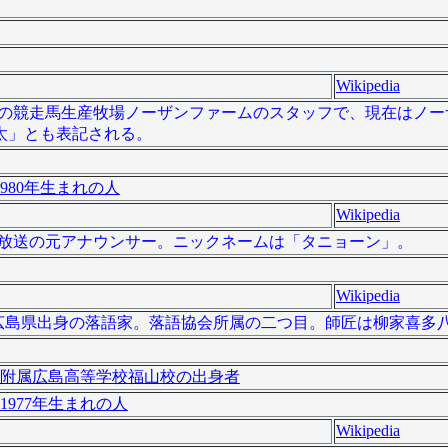
Wikipedia
は、日本の競走馬生産牧場ノーザンファームのスタッフで、現在はノ
太」とも表記される。
980年生まれの人
Wikipedia
は、朝日放送の元アナウンサー。ニックネームは「タニョーン」。
Wikipedia
 ）は、広島県出身の落語家。落語協会所属の二つ目。師匠は柳家喜多
附属広島高等学校福山校の出身者
1977年生まれの人
Wikipedia