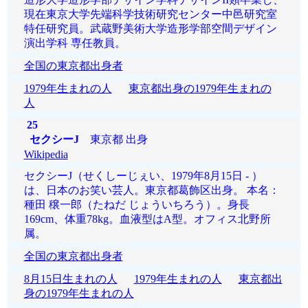
現在東京大学先端科学技術研究センター中邑研究室
特任研究員。武蔵野美術大学造形学部空間デザイン
演出学科 専任教員。
全国の東京都出身者
1979年生まれの人
東京都出身の1979年生まれの
人
25
セクシーJ
東京都 出身
Wikipedia
セクシーJ（せくしーじぇい、1979年8月15日 - ）
は、日本のお笑い芸人。東京都葛飾区出身。 本名：
種田 穣一郎（たねだ じょういちろう）。身長
169cm、体重78kg。血液型はA型。オフィス北野所
属。
全国の東京都出身者
8月15日生まれの人
1979年生まれの人
東京都出
身の1979年生まれの人