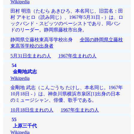
Wikipedia
田村 明浩（たむら あきひろ、本名同じ、旧芸名：田
村 アキヒロ（読み同じ）、1967年5月31日 - ）は、ロ
ックバンド・スピッツのベーシストであり、同バン
ドのリーダー。静岡県藤枝市出身。
静岡県立藤枝東高等学校出身
全国の静岡県立藤枝
東高等学校の出身者
5月31日生まれの人
1967年生まれの人
54
金剛地武志
Wikipedia
金剛地 武志（こんごうち たけし、本名同じ。1967年
10月18日 - ）は、神奈川県横浜市泉区[1]出身の日本
のミュージシャン、俳優、歌手である。
10月18日生まれの人
1967年生まれの人
55
上原三千代
Wikipedia