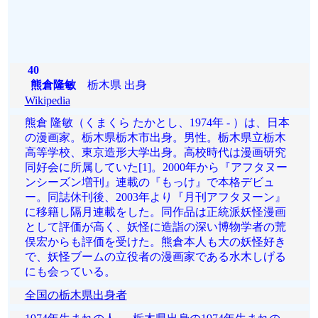
40
熊倉隆敏
栃木県 出身
Wikipedia
熊倉 隆敏（くまくら たかとし、1974年 - ）は、日本
の漫画家。栃木県栃木市出身。男性。栃木県立栃木
高等学校、東京造形大学出身。高校時代は漫画研究
同好会に所属していた[1]。2000年から『アフタヌー
ンシーズン増刊』連載の『もっけ』で本格デビュ
ー。同誌休刊後、2003年より『月刊アフタヌーン』
に移籍し隔月連載をした。同作品は正統派妖怪漫画
として評価が高く、妖怪に造詣の深い博物学者の荒
俣宏からも評価を受けた。熊倉本人も大の妖怪好き
で、妖怪ブームの立役者の漫画家である水木しげる
にも会っている。
全国の栃木県出身者