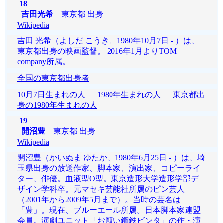
18
吉田光希
東京都 出身
Wikipedia
吉田 光希（よしだ こうき、1980年10月7日 - ）は、
東京都出身の映画監督。 2016年1月よりTOM
company所属。
全国の東京都出身者
10月7日生まれの人
1980年生まれの人
東京都出
身の1980年生まれの人
19
開沼豊
東京都 出身
Wikipedia
開沼豊（かいぬま ゆたか、1980年6月25日 - ）は、埼
玉県出身の放送作家、脚本家、演出家、コピーライ
ター、俳優。血液型O型。東京造形大学造形学部デ
ザイン学科卒。元マセキ芸能社所属のピン芸人
（2001年から2009年5月まで）。当時の芸名は
「豊」。現在、ブルーエール所属。日本脚本家連盟
会員。演劇ユニット「お願い鋼鉄ビンタ」の作・演