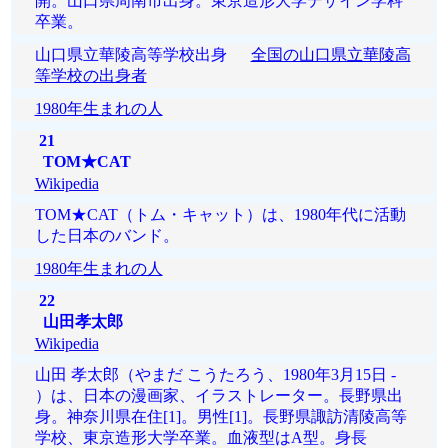
開。山口県周南市出身。東京造形大学デザイン学科
卒業。
山口県立華陵高等学校出身
全国の山口県立華陵高
等学校の出身者
1980年生まれの人
21
TOM★CAT
Wikipedia
TOM★CAT（トム・キャット）は、1980年代に活動
した日本のバンド。
1980年生まれの人
22
山田孝太郎
Wikipedia
山田 孝太郎（やまだ こうたろう、1980年3月15日 -
）は、日本の漫画家、イラストレーター。長野県出
身。神奈川県在住[1]。男性[1]。長野県諏訪清陵高等
学校、東京造形大学卒業。血液型はA型。身長