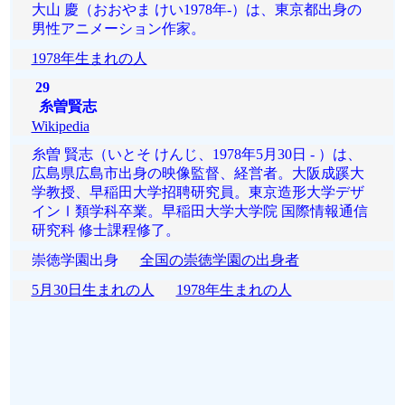
大山 慶（おおやま けい1978年-）は、東京都出身の
男性アニメーション作家。
1978年生まれの人
29
糸曽賢志
Wikipedia
糸曽 賢志（いとそ けんじ、1978年5月30日 - ）は、
広島県広島市出身の映像監督、経営者。大阪成蹊大
学教授、早稲田大学招聘研究員。東京造形大学デザ
インⅠ類学科卒業。早稲田大学大学院 国際情報通信
研究科 修士課程修了。
崇徳学園出身
全国の崇徳学園の出身者
5月30日生まれの人
1978年生まれの人