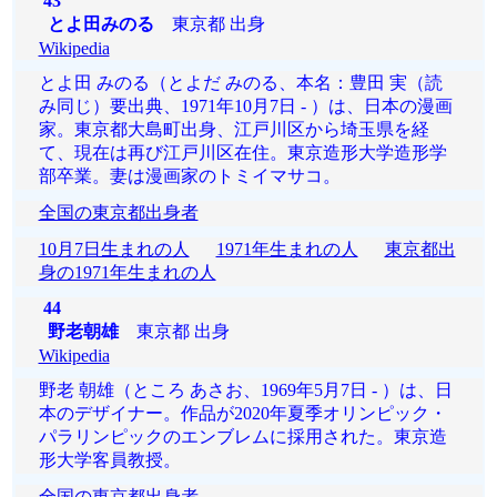
43
とよ田みのる
東京都 出身
Wikipedia
とよ田 みのる（とよだ みのる、本名：豊田 実（読
み同じ）要出典、1971年10月7日 - ）は、日本の漫画
家。東京都大島町出身、江戸川区から埼玉県を経
て、現在は再び江戸川区在住。東京造形大学造形学
部卒業。妻は漫画家のトミイマサコ。
全国の東京都出身者
10月7日生まれの人
1971年生まれの人
東京都出
身の1971年生まれの人
44
野老朝雄
東京都 出身
Wikipedia
野老 朝雄（ところ あさお、1969年5月7日 - ）は、日
本のデザイナー。作品が2020年夏季オリンピック・
パラリンピックのエンブレムに採用された。東京造
形大学客員教授。
全国の東京都出身者