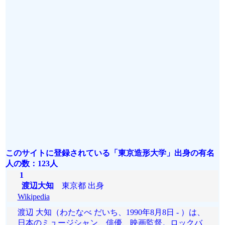
このサイトに登録されている「東京造形大学」出身の有名
人の数：123人
1
渡辺大知
東京都 出身
Wikipedia
渡辺 大知（わたなべ だいち、1990年8月8日 - ）は、
日本のミュージシャン、俳優、映画監督。ロックバ