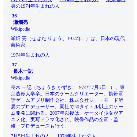
身の1974年生まれの人
36
瀬畑亮
Wikipedia
瀬畑 亮（せはた りょう、1974年 - ）は、日本の現代
芸術家。
1974年生まれの人
37
長木一記
Wikipedia
長木 一記（ちょうき かずき、1974年7月5日 - ）。東
京造形大学卒。日本のゲームクリエーター。携帯電
話ゲームアプリ制作会社、株式会社ジー・モード所
属のプロデューサー。同社で50タイトル以上のゲー
ム開発に関わる。2007年以後は、ケータイ少女がア
ニメ化、実写ドラマ化され、映像作品の企画・監
修・プロデュースも行う。
7月5日生まれの人
1974年生まれの人