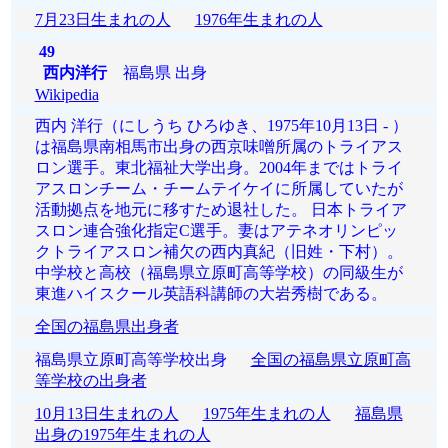
7月23日生まれの人
1976年生まれの人
49
西内洋行
福島県 出身
Wikipedia
西内 洋行（にしうち ひろゆき、1975年10月13日 - ）
は福島県南相馬市出身の西京味噌所属のトライアス
ロン選手。東北福祉大学出身。2004年まではトライ
アスロンチーム・チームテイケイに所属していたが
活動拠点を地元に移すため退社した。 日本トライア
スロン連合強化指定C選手。妻はアテネオリンピッ
クトライアスロン補欠の西内真紀（旧姓・下村）。
中学校と高校（福島県立原町高等学校）の同級生が
東進ハイスクール英語科講師の大岩秀樹である。
全国の福島県出身者
福島県立原町高等学校出身
全国の福島県立原町高
等学校の出身者
10月13日生まれの人
1975年生まれの人
福島県
出身の1975年生まれの人