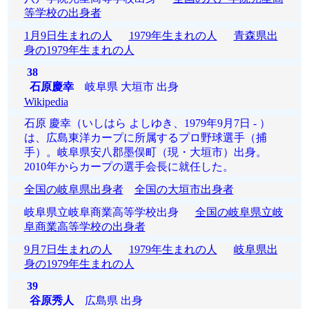
等学校の出身者
1月9日生まれの人
1979年生まれの人
青森県出
身の1979年生まれの人
38
石原慶幸
岐阜県 大垣市 出身
Wikipedia
石原 慶幸（いしはら よしゆき、1979年9月7日 - ）
は、広島東洋カープに所属するプロ野球選手（捕
手）。岐阜県安八郡墨俣町（現・大垣市）出身。
2010年からカープの選手会長に就任した。
全国の岐阜県出身者
全国の大垣市出身者
岐阜県立岐阜商業高等学校出身
全国の岐阜県立岐
阜商業高等学校の出身者
9月7日生まれの人
1979年生まれの人
岐阜県出
身の1979年生まれの人
39
谷原秀人
広島県 出身