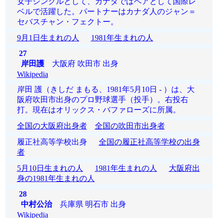
女子シングルとして、カナダではペアとして国際レ
ベルで活躍した。パートナーはカナダ人のジャン＝
セバスチャン・フェクトー。
9月1日生まれの人
1981年生まれの人
27
岸田護
大阪府 吹田市 出身
Wikipedia
岸田 護（きしだ まもる、1981年5月10日 - ）は、大
阪府吹田市出身のプロ野球選手（投手）。右投右
打。現在はオリックス・バファローズに所属。
全国の大阪府出身者
全国の吹田市出身者
履正社高等学校出身
全国の履正社高等学校の出身
者
5月10日生まれの人
1981年生まれの人
大阪府出
身の1981年生まれの人
28
中村公治
兵庫県 明石市 出身
Wikipedia