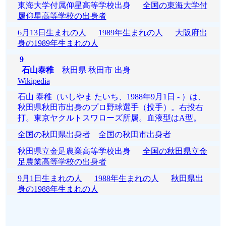
東海大学付属仰星高等学校出身
全国の東海大学付
属仰星高等学校の出身者
6月13日生まれの人
1989年生まれの人
大阪府出
身の1989年生まれの人
9
石山泰稚
秋田県 秋田市 出身
Wikipedia
石山 泰稚（いしやま たいち、1988年9月1日 - ）は、
秋田県秋田市出身のプロ野球選手（投手）。右投右
打。東京ヤクルトスワローズ所属。血液型はA型。
全国の秋田県出身者
全国の秋田市出身者
秋田県立金足農業高等学校出身
全国の秋田県立金
足農業高等学校の出身者
9月1日生まれの人
1988年生まれの人
秋田県出
身の1988年生まれの人