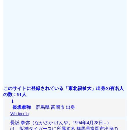
このサイトに登録されている「東北福祉大」出身の有名人
の数：91人
1
長坂拳弥
群馬県 富岡市 出身
Wikipedia
長坂 拳弥（ながさか けんや、1994年4月28日 - ）
は、阪神タイガースに所属する 群馬県富岡市出身の