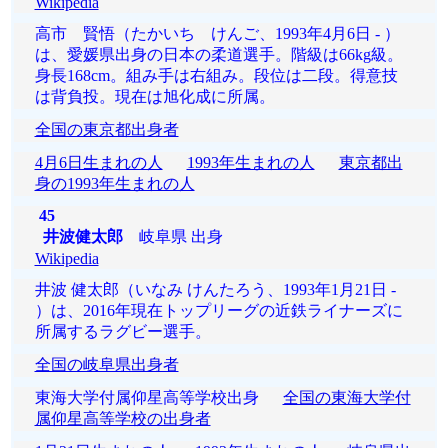
Wikipedia
高市 賢悟（たかいち けんご、1993年4月6日 - ）
は、愛媛県出身の日本の柔道選手。階級は66kg級。
身長168cm。組み手は右組み。段位は二段。得意技
は背負投。現在は旭化成に所属。
全国の東京都出身者
4月6日生まれの人
1993年生まれの人
東京都出
身の1993年生まれの人
45
井波健太郎
岐阜県 出身
Wikipedia
井波 健太郎（いなみ けんたろう、1993年1月21日 -
）は、2016年現在トップリーグの近鉄ライナーズに
所属するラグビー選手。
全国の岐阜県出身者
東海大学付属仰星高等学校出身
全国の東海大学付
属仰星高等学校の出身者