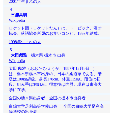
2001年生まれの人
4
三浦昌朗
Wikipedia
ロケット団（ロケットだん）は、トービック、漫才
協会、落語協会所属のお笑いコンビ。1998年結成。
1998年生まれの人
5
太田彪雅
栃木県 栃木市 出身
Wikipedia
太田 彪雅（おおた ひょうが、1997年12月9日 - ）
は、栃木県栃木市出身の、日本の柔道家である。階
級は100kg超級。身長178cm。体重115kg。段位は初
段。組み手は右組み。得意技は内股。現在は東海大
学に在学。
全国の栃木県出身者
全国の栃木市出身者
白鴎大学足利高等学校出身
全国の白鴎大学足利高
等学校の出身者