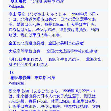
永山竜樹
北海道 美唄市 出身
Wikipedia
永山 竜樹（ながやま りゅうじゅ、1996年4月15日 -
）は、北海道美唄市出身の、日本の柔道選手であ
る。階級は60kg級。身長158cm。組み手は右組み。
血液型はA型。段位は弐段。得意技は背負投、袖釣
込腰。現在は東海大学に在学。
全国の北海道出身者
全国の美唄市出身者
大成高等学校出身
全国の大成高等学校の出身者
4月15日生まれの人
1996年生まれの人
北海道出
身の1996年生まれの人
18
朝比奈沙羅
東京都 出身
Wikipedia
朝比奈 沙羅（あさひな さら、1996年10月22日 - ）
は、東京都出身の日本人の女子柔道選手。階級は
78kg超級。身長176cm。体重126kg。血液型はA型。
組み手は右組み。段位は初段。得意技は払腰、支釣