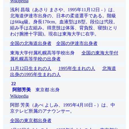
Wikipedia
浅利 昌哉（あさり まさや、1995年11月12日 - ）は、
北海道伊達市出身の、日本の柔道選手である。階級
は66kg級。身長170cm。血液型はB型。段位は弐段。
組み手は左組み。得意技は体落、背負投、寝技(とり
わけ腕挫十字固)。現在は東海大学に在学。
全国の北海道出身者
全国の伊達市出身者
東海大学付属札幌高等学校出身
全国の東海大学付
属札幌高等学校の出身者
11月12日生まれの人
1995年生まれの人
北海道
出身の1995年生まれの人
22
阿部芳美
東京都 出身
Wikipedia
阿部 芳美（あべ よしみ、1995年4月10日 - ）は、中
京テレビ所属のアナウンサー。
全国の東京都出身者