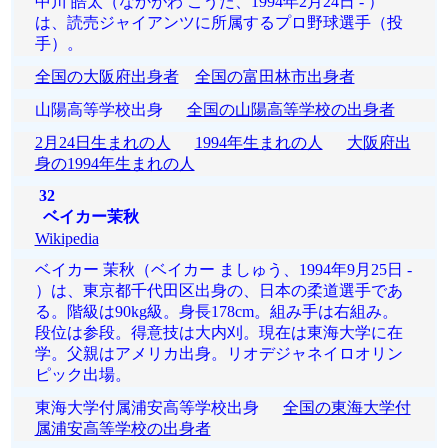
中川 皓太（なかがわ こうた、1994年2月24日 - ）
は、読売ジャイアンツに所属するプロ野球選手（投
手）。
全国の大阪府出身者
全国の富田林市出身者
山陽高等学校出身
全国の山陽高等学校の出身者
2月24日生まれの人
1994年生まれの人
大阪府出
身の1994年生まれの人
32
ベイカー茉秋
Wikipedia
ベイカー 茉秋（ベイカー ましゅう、1994年9月25日 -
）は、東京都千代田区出身の、日本の柔道選手であ
る。階級は90kg級。身長178cm。組み手は右組み。
段位は参段。得意技は大内刈。現在は東海大学に在
学。父親はアメリカ出身。リオデジャネイロオリン
ピック出場。
東海大学付属浦安高等学校出身
全国の東海大学付
属浦安高等学校の出身者