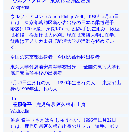
ウルフ・アロン
東京都 葛飾区 出身
Wikipedia
ウルフ・アロン（Aaron Phillip Wolf、1996年2月25日 -
）は、東京都葛飾区新小岩出身の日本の柔道選手。
階級は100kg級。身長181cm。組み手は左組み。段位
は参段。得意技は大内刈。現在は東海大学に在学。
父親はアメリカ出身で駒澤大学の講師を務めてい
る。
全国の東京都出身者
全国の葛飾区出身者
東海大学付属浦安高等学校出身
全国の東海大学付
属浦安高等学校の出身者
2月25日生まれの人
1996年生まれの人
東京都出
身の1996年生まれの人
15
笹原脩平
鹿児島県 阿久根市 出身
Wikipedia
笹原 脩平（ささはら しゅうへい、1996年11月22日 -
）は、鹿児島県阿久根市出身のサッカー選手。ポジ