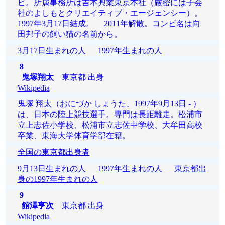
ビ。所属事務所は吉本興業東京本社（厳密には子会
社のよしもとクリエイティブ・エージェンシー）。
1997年3月17日結成。 2011年解散。コンビ名は向
田邦子の飼い猫の名前から。
3月17日生まれの人
1997年生まれの人
8
鬼塚翔太
東京都 出身
Wikipedia
鬼塚 翔太（おにづか しょうた、1997年9月13日 - ）
は、日本の陸上競技選手。専門は長距離走。松浦市
立上志佐小学校、松浦市立志佐中学校、大牟田高校
卒業、東海大学体育学部在籍。
全国の東京都出身者
9月13日生まれの人
1997年生まれの人
東京都出
身の1997年生まれの人
9
館澤亨次
東京都 出身
Wikipedia