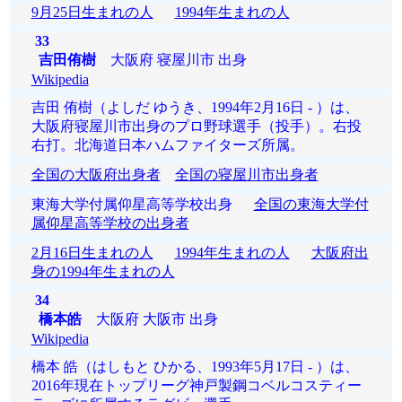
9月25日生まれの人
1994年生まれの人
33
吉田侑樹
大阪府 寝屋川市 出身
Wikipedia
吉田 侑樹（よしだ ゆうき、1994年2月16日 - ）は、
大阪府寝屋川市出身のプロ野球選手（投手）。右投
右打。北海道日本ハムファイターズ所属。
全国の大阪府出身者
全国の寝屋川市出身者
東海大学付属仰星高等学校出身
全国の東海大学付
属仰星高等学校の出身者
2月16日生まれの人
1994年生まれの人
大阪府出
身の1994年生まれの人
34
橋本皓
大阪府 大阪市 出身
Wikipedia
橋本 皓（はしもと ひかる、1993年5月17日 - ）は、
2016年現在トップリーグ神戸製鋼コベルコスティー