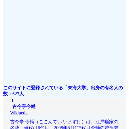
このサイトに登録されている「東海大学」出身の有名人の
数：627人
1
古今亭今輔
Wikipedia
古今亭 今輔（ここんてい いますけ）は、江戸噺家の
名跡。当代は6代目。2008年5月に5代目今輔の曾孫弟