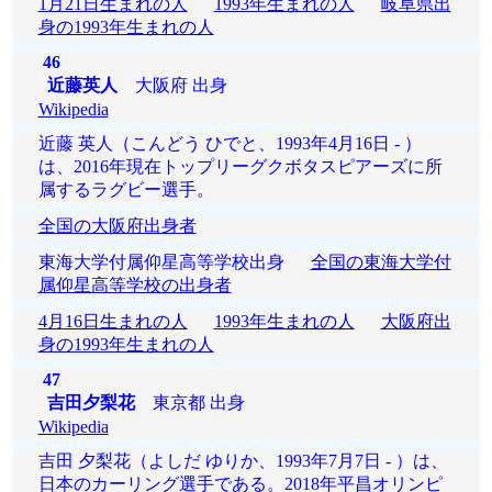
1月21日生まれの人
1993年生まれの人
岐阜県出
身の1993年生まれの人
46
近藤英人
大阪府 出身
Wikipedia
近藤 英人（こんどう ひでと、1993年4月16日 - ）
は、2016年現在トップリーグクボタスピアーズに所
属するラグビー選手。
全国の大阪府出身者
東海大学付属仰星高等学校出身
全国の東海大学付
属仰星高等学校の出身者
4月16日生まれの人
1993年生まれの人
大阪府出
身の1993年生まれの人
47
吉田夕梨花
東京都 出身
Wikipedia
吉田 夕梨花（よしだ ゆりか、1993年7月7日 - ）は、
日本のカーリング選手である。2018年平昌オリンピ