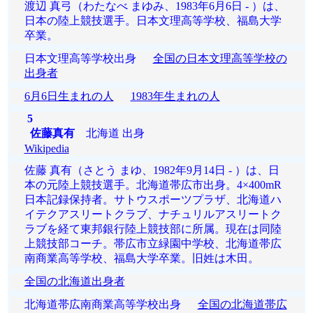
渡辺 真弓（わたなべ まゆみ、1983年6月6日 - ）は、
日本の陸上競技選手。日本文理高等学校、福島大学
卒業。
日本文理高等学校出身
全国の日本文理高等学校の
出身者
6月6日生まれの人
1983年生まれの人
5
佐藤真有
北海道 出身
Wikipedia
佐藤 真有（さとう まゆ、1982年9月14日 - ）は、日
本の元陸上競技選手。北海道帯広市出身。4×400mR
日本記録保持者。サトウスポーツプラザ、北海道ハ
イテクアスリートクラブ、ナチュリルアスリートク
ラブを経て東邦銀行陸上競技部に所属。現在は同陸
上競技部コーチ。帯広市立緑園中学校、北海道帯広
南商業高等学校、福島大学卒業。旧姓は木田。
全国の北海道出身者
北海道帯広南商業高等学校出身
全国の北海道帯広