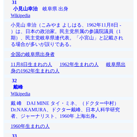
31
小見山幸治
岐阜県 出身
Wikipedia
小見山 幸治（こみやま よしはる、1962年11月8日 -
）は、日本の政治家。民主党所属の参議院議員（1
期）、民主党岐阜県連代表。「小宮山」と記載され
る場合が多いが誤りである。
全国の岐阜県出身者
11月8日生まれの人
1962年生まれの人
岐阜県出
身の1962年生まれの人
32
戴峰
Wikipedia
戴 峰 DAI MINE タイ・ミネ、（ドクター中村）
Dr.NAKAMURA、ドクター戴峰、日本人科学研究
者、ジャーナリスト、1960年 上海出身｡
1960年生まれの人
33