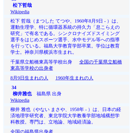
松下哲哉
Wikipedia
松下 哲哉（まつした てつや、1960年8月9日 - ）は、
運動生理学、特に循環器系統の持久力「息こらえの
研究」で有名である。シンクロナイズドスイミング
選手をはじめスポーツ選手、水中モデル等への指導
を行っている。福島大学教育学部卒業。学位は教育
学士。神奈川県横浜市生まれ。
千葉県立船橋東高等学校出身
全国の千葉県立船橋
東高等学校の出身者
8月9日生まれの人
1960年生まれの人
34
柳井雅也
福島県 出身
Wikipedia
柳井 雅也（やない まさや、1958年 - ）は、日本の経
済地理学研究者、東北学院大学教養学部地域構想学
科教授。専門は、立地論、地域経済論。
全国の福島県出身者