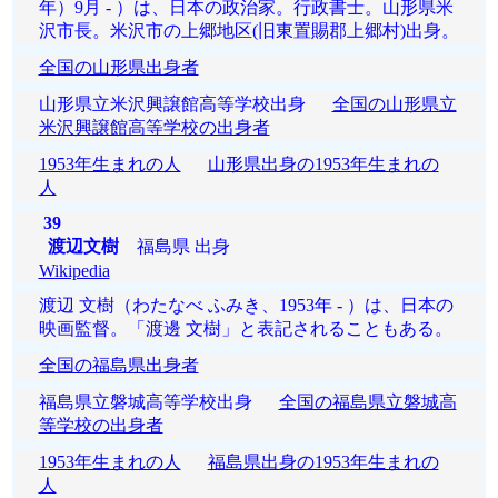
年）9月 ‐ ）は、日本の政治家。行政書士。山形県米
沢市長。米沢市の上郷地区(旧東置賜郡上郷村)出身。
全国の山形県出身者
山形県立米沢興譲館高等学校出身
全国の山形県立
米沢興譲館高等学校の出身者
1953年生まれの人
山形県出身の1953年生まれの
人
39
渡辺文樹
福島県 出身
Wikipedia
渡辺 文樹（わたなべ ふみき、1953年 - ）は、日本の
映画監督。「渡邊 文樹」と表記されることもある。
全国の福島県出身者
福島県立磐城高等学校出身
全国の福島県立磐城高
等学校の出身者
1953年生まれの人
福島県出身の1953年生まれの
人