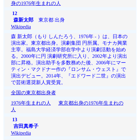
身の1976年生まれの人
12
森新太郎
東京都 出身
Wikipedia
森 新太郎（もり しんたろう、1976年 - ）は、日本の
演出家。東京都出身。演劇集団 円所属。モナカ興業
主宰。福島大学経済学部在学中より演劇活動を始め
る。2000年に円 演劇研究所に入り、2002年より演出
部に昇格。演出助手を多数務めた後、2006年にマー
ティン・マクドナー作の『ロンサム・ウェスト』で
演出デビュー。2014年、『エドワード二世』の演出
で芸術選奨新人賞受賞。
全国の東京都出身者
1976年生まれの人
東京都出身の1976年生まれの
人
13
吉田真希子
Wikipedia