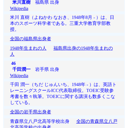
米川直樹
福島県 出身
Wikipedia
米川 直樹（よねかわ なおき、1948年8月 - ）は、日
本のスポーツ科学者である。三重大学教育学部教
授。
全国の福島県出身者
1948年生まれの人
福島県出身の1948年生まれの
人
46
千田潤一
岩手県 出身
Wikipedia
千田 潤一（ちだ じゅんいち、1948年 - ）は、英語ト
レーニングスクールICC代表取締役。TOEIC受験参
考書を数々執筆。TOEICに関する講演も数多くこな
している。
全国の岩手県出身者
青森県立八戸北高等学校出身
全国の青森県立八戸
北高等学校の出身者