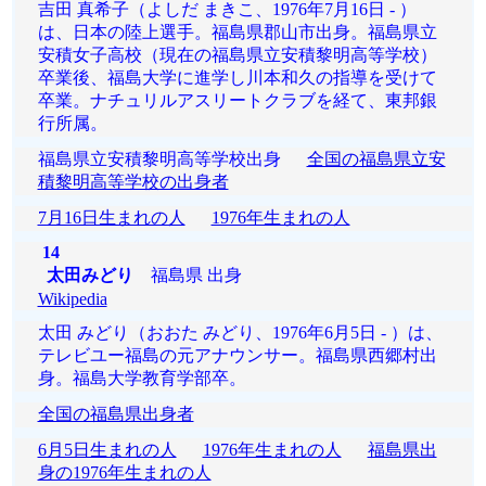
吉田 真希子（よしだ まきこ、1976年7月16日 - ）
は、日本の陸上選手。福島県郡山市出身。福島県立
安積女子高校（現在の福島県立安積黎明高等学校）
卒業後、福島大学に進学し川本和久の指導を受けて
卒業。ナチュリルアスリートクラブを経て、東邦銀
行所属。
福島県立安積黎明高等学校出身
全国の福島県立安
積黎明高等学校の出身者
7月16日生まれの人
1976年生まれの人
14
太田みどり
福島県 出身
Wikipedia
太田 みどり（おおた みどり、1976年6月5日 - ）は、
テレビユー福島の元アナウンサー。福島県西郷村出
身。福島大学教育学部卒。
全国の福島県出身者
6月5日生まれの人
1976年生まれの人
福島県出
身の1976年生まれの人