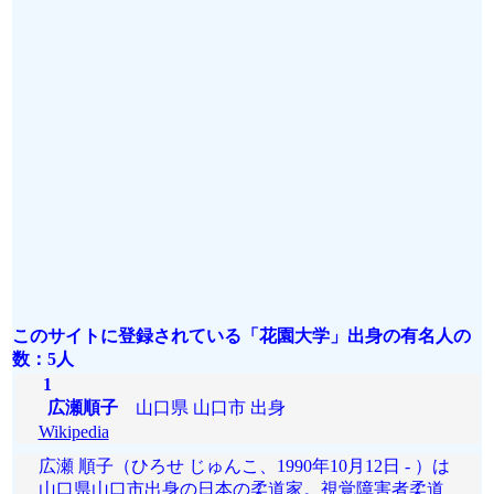
このサイトに登録されている「花園大学」出身の有名人の
数：5人
1
広瀬順子
山口県 山口市 出身
Wikipedia
広瀬 順子（ひろせ じゅんこ、1990年10月12日 - ）は
山口県山口市出身の日本の柔道家。視覚障害者柔道