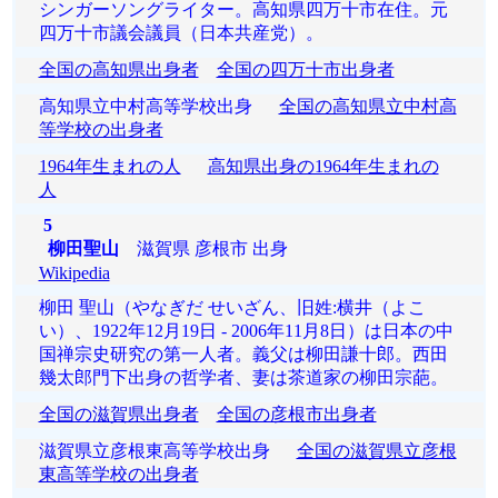
シンガーソングライター。高知県四万十市在住。元
四万十市議会議員（日本共産党）。
全国の高知県出身者
全国の四万十市出身者
高知県立中村高等学校出身
全国の高知県立中村高
等学校の出身者
1964年生まれの人
高知県出身の1964年生まれの
人
5
柳田聖山
滋賀県 彦根市 出身
Wikipedia
柳田 聖山（やなぎだ せいざん、旧姓:横井（よこ
い）、1922年12月19日 - 2006年11月8日）は日本の中
国禅宗史研究の第一人者。義父は柳田謙十郎。西田
幾太郎門下出身の哲学者、妻は茶道家の柳田宗葩。
全国の滋賀県出身者
全国の彦根市出身者
滋賀県立彦根東高等学校出身
全国の滋賀県立彦根
東高等学校の出身者