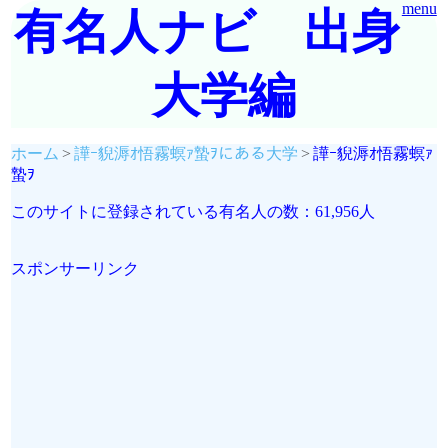
menu
有名人ナビ 出身
大学編
ホーム
譁ｰ貎溽ｵ悟霧螟ｧ蟄ｦにある大学
譁ｰ貎溽ｵ悟霧螟ｧ
蟄ｦ
このサイトに登録されている有名人の数：61,956人
スポンサーリンク