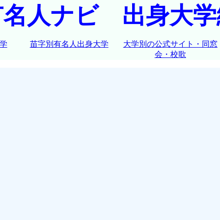
有名人ナビ 出身大学
学
苗字別有名人出身大学
大学別の公式サイト・同窓
会・校歌