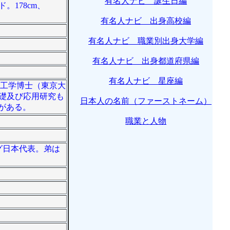
有名人ナビ 誕生日編
。178cm、
有名人ナビ 出身高校編
有名人ナビ 職業別出身大学編
有名人ナビ 出身都道府県編
有名人ナビ 星座編
。工学博士（東京大
基礎及び応用研究も
日本人の名前（ファーストネーム）
がある。
職業と人物
ング日本代表。弟は