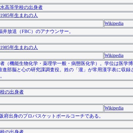
水高等学校の出身者
1985年生まれの人
Wikipedia
は、福井放送（FBC）のアナウンサー。
1985年生まれの人
Wikipedia
学者（機能生物化学・薬理学一般・病態医化学）。学位は医学
略推進部脳と心の研究課調査役。姓の「瀧」が常用漢字表に収録
る。
校の出身者
Wikipedia
）は、大阪府出身のプロバスケットボールコーチである。
校の出身者