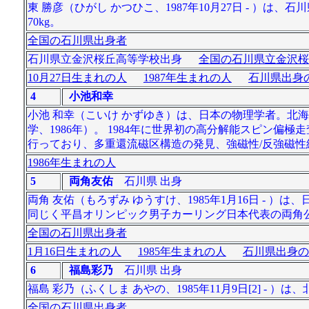
東 勝彦（ひがし かつひこ、1987年10月27日 - ）
70kg。
全国の石川県出身者
石川県立金沢桜丘高等学校出身
全国の石川県立金沢桜
10月27日生まれの人
1987年生まれの人
石川県出身の
4
小池和幸
小池 和幸（こいけ かずゆき）は、日本の物理学者。北
学、1986年）。 1984年に世界初の高分解能スピン
行っており、多重還流磁区構造の発見、強磁性/反強磁
1986年生まれの人
5
両角友佑
石川県 出身
両角 友佑（もろずみ ゆうすけ、1985年1月16日 - 
同じく平昌オリンピック男子カーリング日本代表の両角
全国の石川県出身者
1月16日生まれの人
1985年生まれの人
石川県出身の
6
福島彩乃
石川県 出身
福島 彩乃（ふくしま あやの、1985年11月9日[2] - 
全国の石川県出身者