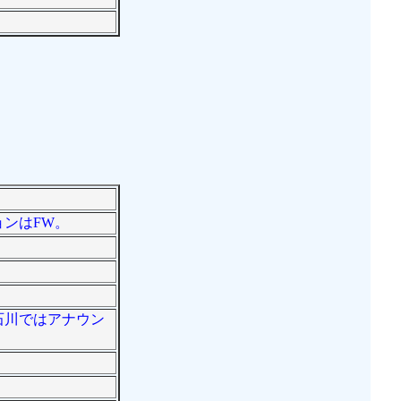
ョンはFW。
ム石川ではアナウン