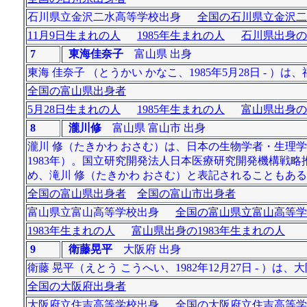
石川県立金沢二水高等学校出身
全国の石川県立金沢二
11月9日生まれの人
1985年生まれの人
石川県出身の
7
東海佳奈子
富山県 出身
東海 佳奈子 （とうかい かなこ、1985年5月28日 - ）
全国の富山県出身者
5月28日生まれの人
1985年生まれの人
富山県出身の
8
瀧川修
富山県 富山市 出身
瀧川 修（たきかわ おさむ）は、日本の生物学者・生理
1983年）。国立研究開発法人日本医療研究開発機構戦
め、滝川 修（たきかわ おさむ）と表記されることもあ
全国の富山県出身者
全国の富山市出身者
富山県立富山高等学校出身
全国の富山県立富山高等学
1983年生まれの人
富山県出身の1983年生まれの人
9
衛藤晃平
大阪府 出身
衛藤 晃平（えとう こうへい、1982年12月27日 - 
全国の大阪府出身者
大阪府立住吉高等学校出身
全国の大阪府立住吉高等学