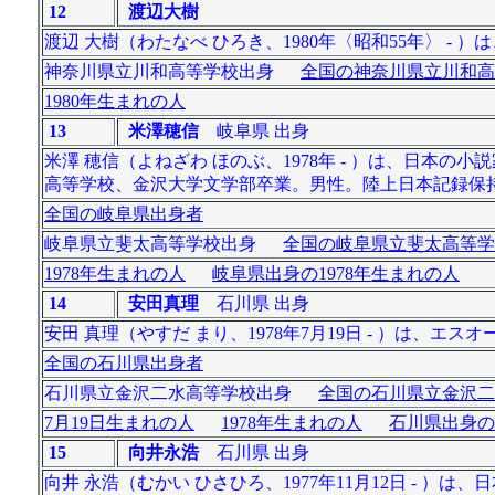
12
渡辺大樹
渡辺 大樹（わたなべ ひろき、1980年〈昭和55年〉 -
神奈川県立川和高等学校出身
全国の神奈川県立川和高
1980年生まれの人
13
米澤穂信
岐阜県 出身
米澤 穂信（よねざわ ほのぶ、1978年 - ）は、日本
高等学校、金沢大学文学部卒業。男性。陸上日本記録保
全国の岐阜県出身者
岐阜県立斐太高等学校出身
全国の岐阜県立斐太高等学
1978年生まれの人
岐阜県出身の1978年生まれの人
14
安田真理
石川県 出身
安田 真理（やすだ まり、1978年7月19日 - ）は、
全国の石川県出身者
石川県立金沢二水高等学校出身
全国の石川県立金沢二
7月19日生まれの人
1978年生まれの人
石川県出身の
15
向井永浩
石川県 出身
向井 永浩（むかい ひさひろ、1977年11月12日 - 