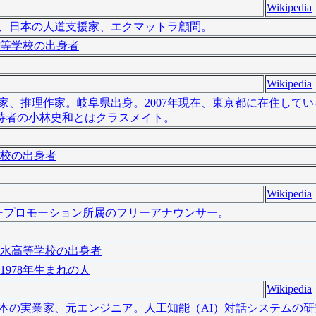
Wikipedia
 ）は、日本の人道支援家、エクマットラ顧問。
等学校の出身者
Wikipedia
の小説家、推理作家。岐阜県出身。2007年現在、東京都に在住して
持者の小林史和とはクラスメイト。
校の出身者
Wikipedia
エスオープロモーション所属のフリーアナウンサー。
水高等学校の出身者
1978年生まれの人
Wikipedia
）は、日本の実業家、元エンジニア。人工知能（AI）対話システムの