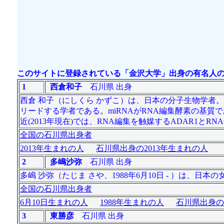
このサイトに登録されている「金沢大学」出身の有名人の数
1
西倉和子
石川県 出身
西倉 和子（にしくら かずこ）は、日本の分子生物学者
リードする学者である。miRNAがRNA編集酵素の基
近(2013年現在)では、RNA編集を触媒するADAR1と
全国の石川県出身者
2013年生まれの人
石川県出身の2013年生まれの人
2
多嶋沙弥
石川県 出身
多嶋 沙弥（たじま さや、1988年6月10日 - ）は、日
全国の石川県出身者
6月10日生まれの人
1988年生まれの人
石川県出身の
3
東勝彦
石川県 出身