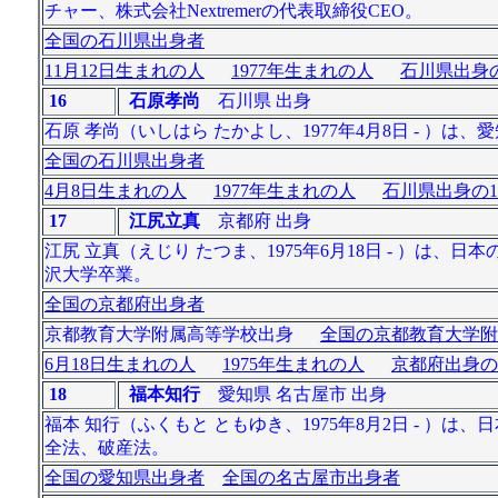
チャー、株式会社Nextremerの代表取締役CEO。
全国の石川県出身者
11月12日生まれの人
1977年生まれの人
石川県出身の
16
石原孝尚
石川県 出身
石原 孝尚（いしはら たかよし、1977年4月8日 - ）
全国の石川県出身者
4月8日生まれの人
1977年生まれの人
石川県出身の1
17
江尻立真
京都府 出身
江尻 立真（えじり たつま、1975年6月18日 - ）
沢大学卒業。
全国の京都府出身者
京都教育大学附属高等学校出身
全国の京都教育大学附
6月18日生まれの人
1975年生まれの人
京都府出身の
18
福本知行
愛知県 名古屋市 出身
福本 知行（ふくもと ともゆき、1975年8月2日 - 
全法、破産法。
全国の愛知県出身者
全国の名古屋市出身者