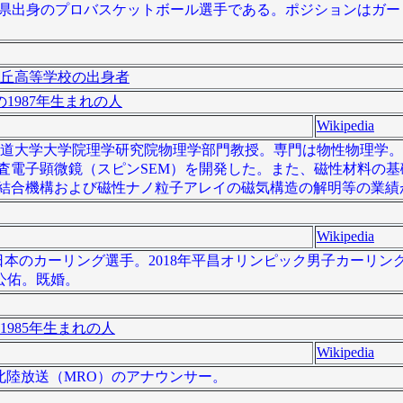
は、石川県出身のプロバスケットボール選手である。ポジションはガード
丘高等学校の出身者
1987年生まれの人
Wikipedia
海道大学大学院理学研究院物理学部門教授。専門は物性物理学
偏極走査電子顕微鏡（スピンSEM）を開発した。また、磁性材料の
性結合機構および磁性ナノ粒子アレイの磁気構造の解明等の業績
Wikipedia
）は、日本のカーリング選手。2018年平昌オリンピック男子カーリ
公佑。既婚。
1985年生まれの人
Wikipedia
）は、北陸放送（MRO）のアナウンサー。