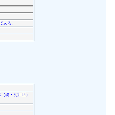
者である。
川区（現・淀川区）