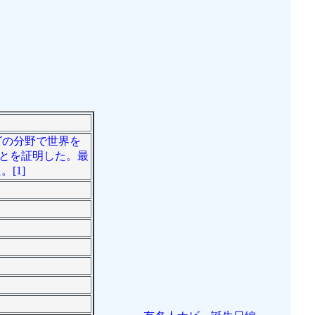
グの分野で世界を
ことを証明した。最
した。[1]