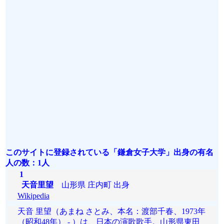
このサイトに登録されている「鎌倉女子大学」出身の有名
人の数：1人
1
天音里望
山形県 庄内町 出身
Wikipedia
天音 里望（あまね さとみ、本名：渡部千春、1973年
（昭和48年） - ）は、日本の演歌歌手。山形県東田