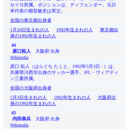
セイロ所属。ポジションは、ディフェンダー。元日
本代表の都並敏史は実父。
全国の東京都出身者
1月20日生まれの人
1992年生まれの人
東京都出
身の1992年生まれの人
44
原口拓人
大阪府 出身
Wikipedia
原口 拓人（はらぐち たくと、1992年5月3日 - ）は、
兵庫県川西市出身のサッカー選手。JFL・ヴィアティ
ン三重所属。
全国の大阪府出身者
5月3日生まれの人
1992年生まれの人
大阪府出
身の1992年生まれの人
45
内田恭兵
大阪府 出身
Wikipedia