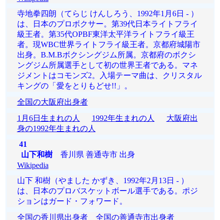
寺地拳四朗（てらじ けんしろう、1992年1月6日 - ）
は、日本のプロボクサー。第39代日本ライトフライ
級王者。第35代OPBF東洋太平洋ライトフライ級王
者。現WBC世界ライトフライ級王者。京都府城陽市
出身。B.M.Bボクシングジム所属。京都府のボクシ
ングジム所属選手として初の世界王者である。マネ
ジメントはコモンズ2。入場テーマ曲は、クリスタル
キングの「愛をとりもどせ!!」。
全国の大阪府出身者
1月6日生まれの人
1992年生まれの人
大阪府出
身の1992年生まれの人
41
山下和樹
香川県 善通寺市 出身
Wikipedia
山下 和樹（やました かずき、1992年2月13日 - ）
は、日本のプロバスケットボール選手である。ポジ
ションはガード・フォワード。
全国の香川県出身者
全国の善通寺市出身者