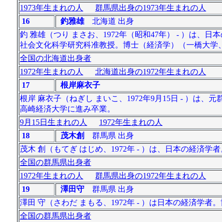
1973年生まれの人
群馬県出身の1973年生まれの人
16
釣雅雄
北海道 出身
釣 雅雄（つり まさお、1972年（昭和47年） - ）
社会文化科学研究科准教授。博士（経済学）（一橋大学、
全国の北海道出身者
1972年生まれの人
北海道出身の1972年生まれの人
17
根岸麻衣子
根岸 麻衣子（ねぎし まいこ、1972年9月15日 - 
高崎経済大学に進み卒業。
9月15日生まれの人
1972年生まれの人
18
茂木創
群馬県 出身
茂木 創（もてぎ はじめ、1972年 - ）は、日本の経
全国の群馬県出身者
1972年生まれの人
群馬県出身の1972年生まれの人
19
澤田守
群馬県 出身
澤田 守（さわだ まもる、1972年 - ）は日本の経済学
全国の群馬県出身者