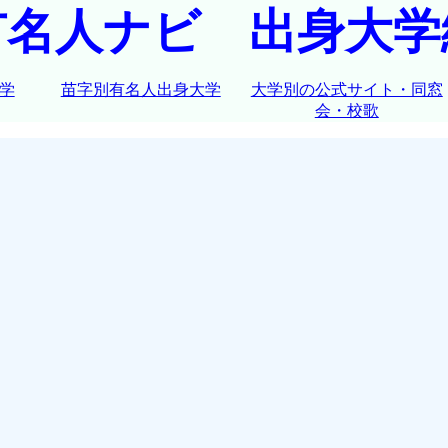
有名人ナビ 出身大学
学
苗字別有名人出身大学
大学別の公式サイト・同窓
会・校歌