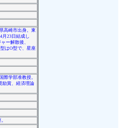
馬県高崎市出身。東
4月23日結成し
メジャー解散後、
液型はO型で、星座
学国際学部准教授。
奨励賞、経済理論
座。