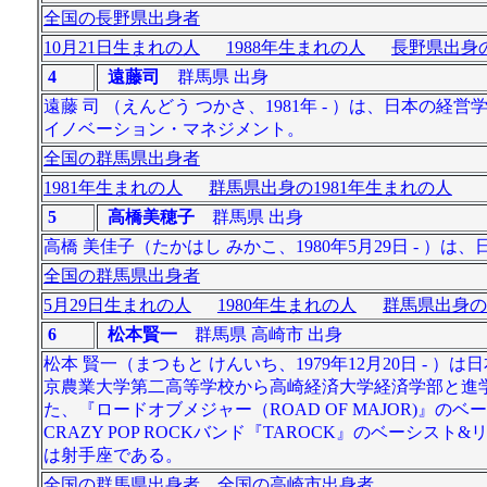
全国の長野県出身者
10月21日生まれの人
1988年生まれの人
長野県出身の
4
遠藤司
群馬県 出身
遠藤 司 （えんどう つかさ、1981年 - ）は、日本
イノベーション・マネジメント。
全国の群馬県出身者
1981年生まれの人
群馬県出身の1981年生まれの人
5
高橋美穂子
群馬県 出身
高橋 美佳子（たかはし みかこ、1980年5月29日 - 
全国の群馬県出身者
5月29日生まれの人
1980年生まれの人
群馬県出身の
6
松本賢一
群馬県 高崎市 出身
松本 賢一（まつもと けんいち、1979年12月20日 
京農業大学第二高等学校から高崎経済大学経済学部と進学。大
た、『ロードオブメジャー（ROAD OF MAJOR)』の
CRAZY POP ROCKバンド『TAROCK』のベー
は射手座である。
全国の群馬県出身者
全国の高崎市出身者