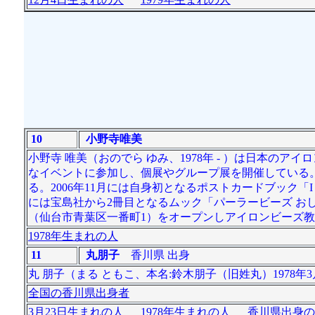
10
小野寺唯美
小野寺 唯美（おのでら ゆみ、1978年 - ）は日本
なイベントに参加し、個展やグループ展を開催している
る。2006年11月には自身初となるポストカードブック「I have 
には宝島社から2冊目となるムック「パーラービーズ おしゃれアイ
（仙台市青葉区一番町1）をオープンしアイロンビーズ
1978年生まれの人
11
丸朋子
香川県 出身
丸 朋子（まる ともこ、本名:鈴木朋子（旧姓丸）1978年
全国の香川県出身者
3月23日生まれの人
1978年生まれの人
香川県出身の