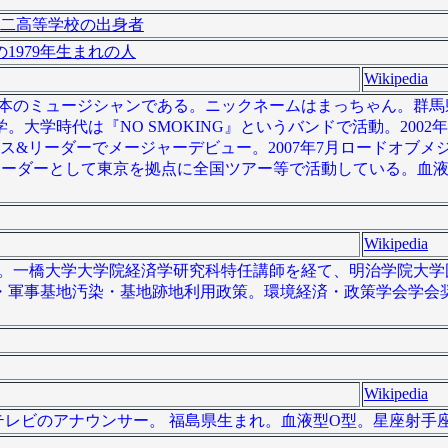
二高等学校の出身者
1979年生まれの人
Wikipedia
- ）は日本のミュージシャンである。ニックネームはまっちゃん。群
学時代は『NO SMOKING』というバンドで活動。2002年
ベース&リーダーでメージャーデビュー。2007年7月ロードオブ
シスト&リーダーとして東京を拠点に全国ツアー等で活動している。血
Wikipedia
経済学者。一橋大学大学院経済学研究科特任講師を経て、明治学院大
・軍事基地汚染・基地跡地利用政策。環境経済・政策学会学会
Wikipedia
、群馬テレビのアナウンサー。 福島県生まれ。血液型O型。星座射手