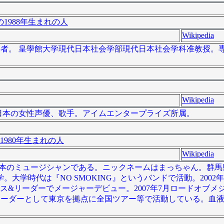
1988年生まれの人
Wikipedia
の経営学者。 皇學館大学現代日本社会学部現代日本社会学科准教授
Wikipedia
）は、日本の女性声優、歌手。アイムエンタープライズ所属。
1980年生まれの人
Wikipedia
- ）は日本のミュージシャンである。ニックネームはまっちゃん。群
学時代は『NO SMOKING』というバンドで活動。2002年
ベース&リーダーでメージャーデビュー。2007年7月ロードオブ
シスト&リーダーとして東京を拠点に全国ツアー等で活動している。血