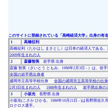
このサイトに登録されている「高崎経済大学」出身の有名
1
高橋征利
高橋征利（たかはし まさとし）は日本の経済人である。2
2009年生まれの人
2
斎藤智美
岩手県 出身
斎藤 智美（さいとう ともみ、1988年2月3日 - ）
全国の岩手県出身者
盛岡市立高等学校出身
全国の盛岡市立高等学校の出身
2月3日生まれの人
1988年生まれの人
岩手県出身の1
3
小坂光
長野県 出身
小坂光(こさか ひかる、1988年10月21日 - )は
ロクロス選手。