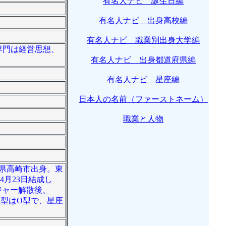
有名人ナビ 誕生日編
有名人ナビ 出身高校編
有名人ナビ 職業別出身大学編
。専門は経営思想、
有名人ナビ 出身都道府県編
有名人ナビ 星座編
日本人の名前（ファーストネーム）
職業と人物
馬県高崎市出身。東
4月23日結成し
メジャー解散後、
液型はO型で、星座