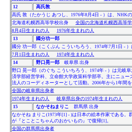
12
高氏敦
高氏 敦（たかうじ あつし、1976年8月4日 - ）は、N
北海道札幌西高等学校出身
全国の北海道札幌西高等学
8月4日生まれの人
1976年生まれの人
13
國分功一郎
國分 功一郎（こくぶん こういちろう、1974年7月1日 
7月1日生まれの人
1974年生まれの人
14
野口晃一郎
岐阜県 出身
野口 晃一郎（のぐち こういちろう、1974年 - ）
済学部経営学科、立命館大学政策科学部卒。主にニュー
法人のコーディネーターとして活動。2006年から1年
全国の岐阜県出身者
1974年生まれの人
岐阜県出身の1974年生まれの人
15
なかそねまりこ
群馬県 出身
なかそね まりこ(1973年[1] - )は日本の絵本作家で
が『とことこちゃんのおかいもの』で復帰[1]。
全国の群馬県出身者