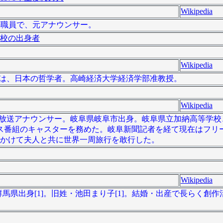
Wikipedia
HKの職員で、元アナウンサー。
校の出身者
Wikipedia
- ）は、日本の哲学者。高崎経済大学経済学部准教授。
Wikipedia
は元岐阜放送アナウンサー。岐阜県岐阜市出身。岐阜県立加納高等学
ス番組のキャスターを務めた。岐阜新聞記者を経て現在はフリー
間をかけて夫人と共に世界一周旅行を敢行した。
Wikipedia
ある。群馬県出身[1]。旧姓・池田まり子[1]。結婚・出産で長らく