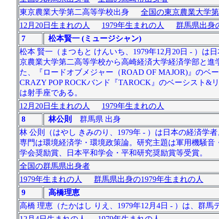
東京農業大学第二高等学校出身
全国の東京農業大学第
12月20日生まれの人
1979年生まれの人
群馬県出身の
7
松本賢一 (ミュージシャン)
松本 賢一（まつもと けんいち、1979年12月20日 
京農業大学第二高等学校から高崎経済大学経済学部と進学。大
た、『ロードオブメジャー（ROAD OF MAJOR)』の
CRAZY POP ROCKバンド『TAROCK』のベー
は射手座である。
12月20日生まれの人
1979年生まれの人
8
林公則
群馬県 出身
林 公則（はやし きみのり、1979年 - ）は日本の
専門は環境経済学・環境政策論。研究主題は軍用機騒音
学会奨励賞、日本平和学会・平和研究奨励賞等受賞。
全国の群馬県出身者
1979年生まれの人
群馬県出身の1979年生まれの人
9
高橋理恵
高橋 理恵（たかはし りえ、1979年12月4日 - ）は
12月4日生まれの人
1979年生まれの人