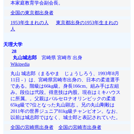
本家庭教育学会副会長。
全国の東京都出身者
1953年生まれの人
東京都出身の1953年生まれの
人
天理大学
28
丸山城志郎
宮崎県 宮崎市 出身
Wikipedia
丸山 城志郎（まるやま じょうしろう、1993年8月
11日 - ）は、宮崎県宮崎市出身の、日本の柔道選手
である。階級は66kg級。身長166cm。組み手は左組
み。段位は弐段。得意技は内股。現在はミキハウス
に所属。。父親はバルセロナオリンピックの柔道
65kg級で7位となった丸山顕志 。兄の丸山剛毅は
2011年の世界ジュニア81kg級チャンピオン。なお、
以前は城志郎ではなく、城士郎と表記されていた。
全国の宮崎県出身者
全国の宮崎市出身者