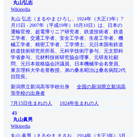
丸山弘志
Wikipedia
丸山 弘志（まるやま ひろし、1924年（大正13年）7
月15日 - 2007年（平成19年）10月10日）は、日本の
運輸官僚、超電導リニア研究者、鉄道技術者、鉄道
工学者、交通工学者、安全工学者、生産工学者、機
械工学者、精密工学者、工学博士。元日本国有鉄道
鉄道技術研究所所長、元科学技術庁参与、元文部科
学省参与、元材料技術研究協会理事、元研友社顧
問、元日本規格協会評議員、日本機械学会名誉員、
東京理科大学名誉教授。弟の桑名昭治は桑名病院2代
目院長。
新潟県立新潟高等学校出身
全国の新潟県立新潟高
等学校の出身者
7月15日生まれの人
1924年生まれの人
43
丸山眞男
Wikipedia
丸山 眞男（まるやま まさお、1914年（大正3年）3月