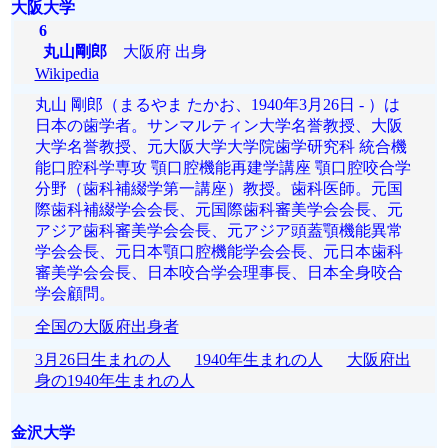
大阪大学
6
丸山剛郎
大阪府 出身
Wikipedia
丸山 剛郎（まるやま たかお、1940年3月26日 - ）は
日本の歯学者。サンマルティン大学名誉教授、大阪
大学名誉教授、元大阪大学大学院歯学研究科 統合機
能口腔科学専攻 顎口腔機能再建学講座 顎口腔咬合学
分野（歯科補綴学第一講座）教授。歯科医師。元国
際歯科補綴学会会長、元国際歯科審美学会会長、元
アジア歯科審美学会会長、元アジア頭蓋顎機能異常
学会会長、元日本顎口腔機能学会会長、元日本歯科
審美学会会長、日本咬合学会理事長、日本全身咬合
学会顧問。
全国の大阪府出身者
3月26日生まれの人
1940年生まれの人
大阪府出
身の1940年生まれの人
金沢大学