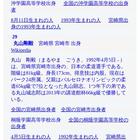
沖学園高等学校出身
全国の沖学園高等学校の出身
者
8月11日生まれの人
1993年生まれの人
宮崎県出
身の1993年生まれの人
29
丸山剛毅
宮崎県 宮崎市 出身
Wikipedia
丸山 剛毅（まるやま ごうき、1992年4月5日 - ）
は、宮崎県宮崎市出身の、日本の柔道選手である。
階級は81kg級。身長173cm。得意技は内股。現在は
パーク24所属。父親はバルセロナオリンピックの柔
道65kg級で7位となった丸山顕志。1つ年下の弟であ
る丸山城志郎は2013年の講道館杯66kg級で優勝して
いる。
全国の宮崎県出身者
全国の宮崎市出身者
桐蔭学園高等学校出身
全国の桐蔭学園高等学校の
出身者
4月5日生まれの人
1992年生まれの人
宮崎県出