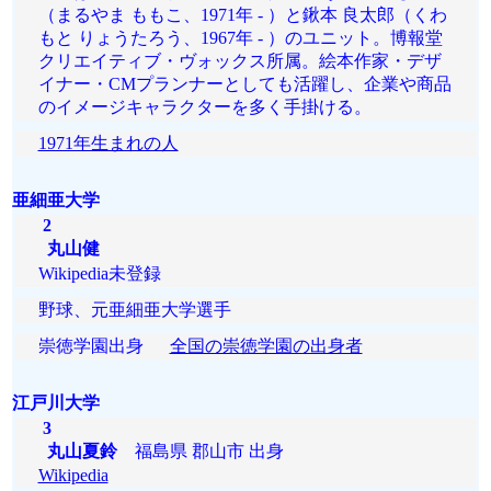
（まるやま ももこ、1971年 - ）と鍬本 良太郎（くわ
もと りょうたろう、1967年 - ）のユニット。博報堂
クリエイティブ・ヴォックス所属。絵本作家・デザ
イナー・CMプランナーとしても活躍し、企業や商品
のイメージキャラクターを多く手掛ける。
1971年生まれの人
亜細亜大学
2
丸山健
Wikipedia未登録
野球、元亜細亜大学選手
崇徳学園出身
全国の崇徳学園の出身者
江戸川大学
3
丸山夏鈴
福島県 郡山市 出身
Wikipedia