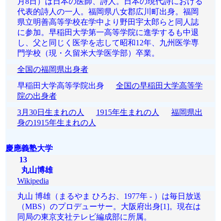
月8日）は日本の医師、詩人。日本の現代詩における
代表的詩人の一人。福岡県八女郡広川町出身。福岡
県立明善高等学校在学中より野田宇太郎らと同人誌
に参加。早稲田大学第一高等学院に進学するも中退
し、父と同じく医学を志して昭和12年、九州医学専
門学校（現・久留米大学医学部）卒業。
全国の福岡県出身者
早稲田大学高等学院出身
全国の早稲田大学高等学
院の出身者
3月30日生まれの人
1915年生まれの人
福岡県出
身の1915年生まれの人
慶應義塾大学
13
丸山博雄
Wikipedia
丸山 博雄（まるやま ひろお、1977年 - ）は毎日放送
（MBS）のプロデューサー。大阪府出身[1]。現在は
同局の東京支社テレビ編成部に所属。