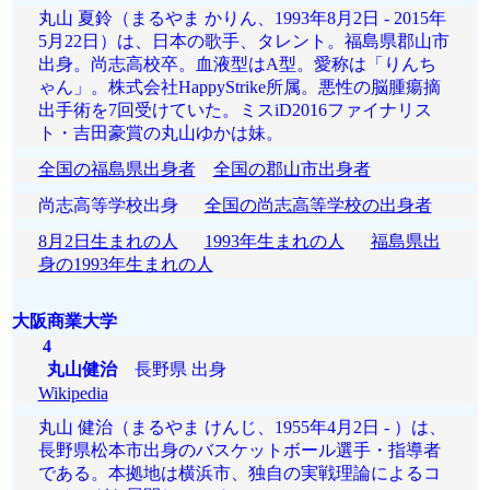
丸山 夏鈴（まるやま かりん、1993年8月2日 - 2015年
5月22日）は、日本の歌手、タレント。福島県郡山市
出身。尚志高校卒。血液型はA型。愛称は「りんち
ゃん」。株式会社HappyStrike所属。悪性の脳腫瘍摘
出手術を7回受けていた。ミスiD2016ファイナリス
ト・吉田豪賞の丸山ゆかは妹。
全国の福島県出身者
全国の郡山市出身者
尚志高等学校出身
全国の尚志高等学校の出身者
8月2日生まれの人
1993年生まれの人
福島県出
身の1993年生まれの人
大阪商業大学
4
丸山健治
長野県 出身
Wikipedia
丸山 健治（まるやま けんじ、1955年4月2日 - ）は、
長野県松本市出身のバスケットボール選手・指導者
である。本拠地は横浜市、独自の実戦理論によるコ