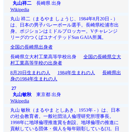
丸山祥二
長崎県 出身
Wikipedia
丸山 祥二（まるやま しょうじ、1984年8月20日 - ）
は、日本の男子バレーボール選手。長崎県松浦市出
身。ポジションはミドルブロッカー。Vチャレンジ
リーグのつくばユナイテッドSun GAIA所属。
全国の長崎県出身者
長崎県立大村工業高等学校出身
全国の長崎県立大
村工業高等学校の出身者
8月20日生まれの人
1984年生まれの人
長崎県出
身の1984年生まれの人
27
丸山敏秋
東京都 出身
Wikipedia
丸山 敏秋（まるやま としあき、1953年 - ）は、日本
の社会教育者。一般社団法人倫理研究所理事長。
1998年に地球倫理推進賞を創設、地球倫理の推進に
貢献している団体・個人を毎年顕彰している[3]。日