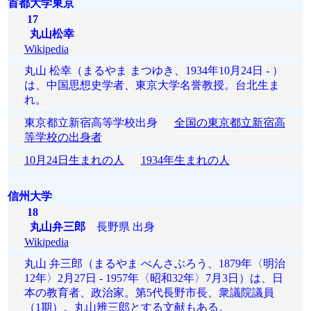
首都大学東京
17
丸山松幸
Wikipedia
丸山 松幸（まるやま まつゆき、1934年10月24日 - ）
は、中国思想史学者、東京大学名誉教授。台北生ま
れ。
東京都立新宿高等学校出身
全国の東京都立新宿高
等学校の出身者
10月24日生まれの人
1934年生まれの人
信州大学
18
丸山弁三郎
長野県 出身
Wikipedia
丸山 弁三郎（まるやま べんさぶろう、1879年〈明治
12年〉2月27日 - 1957年〈昭和32年〉7月3日）は、日
本の教育者、政治家。第5代長野市長、衆議院議員
（1期）。丸山辨三郎とする文献もある。