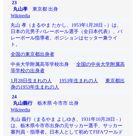
23
丸山孝
東京都 出身
Wikipedia
丸山 孝（まるやま たかし、1953年1月28日 - ）は、
日本の元男子バレーボール選手（全日本代表）、バ
レーボール指導者。ポジションはセッター兼ライ
ト。
全国の東京都出身者
中央大学附属高等学校出身
全国の中央大学附属高
等学校の出身者
1月28日生まれの人
1953年生まれの人
東京都出
身の1953年生まれの人
24
丸山義行
栃木県 今市市 出身
Wikipedia
丸山 義行（まるやま よしゆき、1931年10月28日 - ）
は、栃木県今市市出身の元サッカー選手、サッカー
審判員・指導者。日本人として初めてFIFAワールド