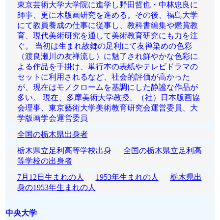
東京芸術大学大学院に進学し野田哲也・中林忠良に
師事、更に木版画研究を進める。その後、福島大学
にて教員養成の仕事に従事し、教科書編集や鑑賞教
育、現代美術研究を通して美術教育研究にも力を注
ぐ。 当初は生まれ故郷の足利にて友禅染めの色彩
（渡良瀬川の友禅流し）に魅了され鮮やかな色彩に
よる作品を手掛け、単行本の表紙やテレビドラマの
セットに利用されるなど、社会的評価が高かった
が、現在はモノクロームを基調にした静謐な作品が
多い。 現在、多摩美術大学教授、（社）日本版画協
会理事、東京藝術大学美術教育研究会運営委員、大
学版画学会運営委員
全国の栃木県出身者
栃木県立足利高等学校出身
全国の栃木県立足利高
等学校の出身者
7月12日生まれの人
1953年生まれの人
栃木県出
身の1953年生まれの人
中央大学