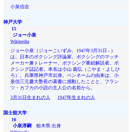
小泉信吉
神戸大学
15
ジョー小泉
Wikipedia
ジョー小泉（ジョーこいずみ、1947年3月31日 - ）
は、日本のボクシング評論家、ボクシングのマッチ
メーカー兼トレーナー、ボクシング番組解説者、ボ
クシング誌記者。本名は小山 義弘（こやま・よしひ
ろ）。兵庫県神戸市出身。ペンネームの由来は、小
泉信三元慶大塾長の著書に感動したことと、フラン
ツ・カフカの小説の主人公の名前から。
3月31日生まれの人
1947年生まれの人
国士舘大学
16
小泉淳嗣
栃木県 出身