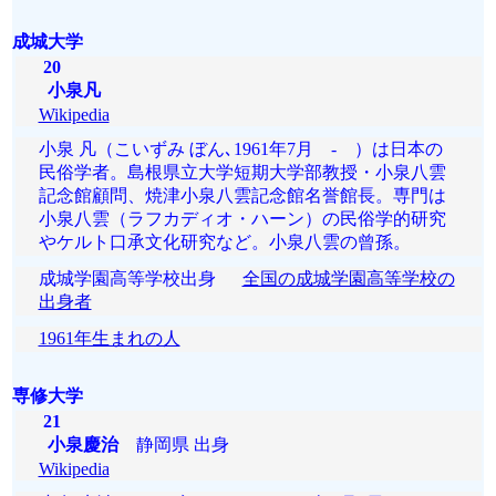
成城大学
20
小泉凡
Wikipedia
小泉 凡（こいずみ ぼん､1961年7月 - ）は日本の
民俗学者。島根県立大学短期大学部教授・小泉八雲
記念館顧問、焼津小泉八雲記念館名誉館長。専門は
小泉八雲（ラフカディオ・ハーン）の民俗学的研究
やケルト口承文化研究など。小泉八雲の曾孫。
成城学園高等学校出身
全国の成城学園高等学校の
出身者
1961年生まれの人
専修大学
21
小泉慶治
静岡県 出身
Wikipedia