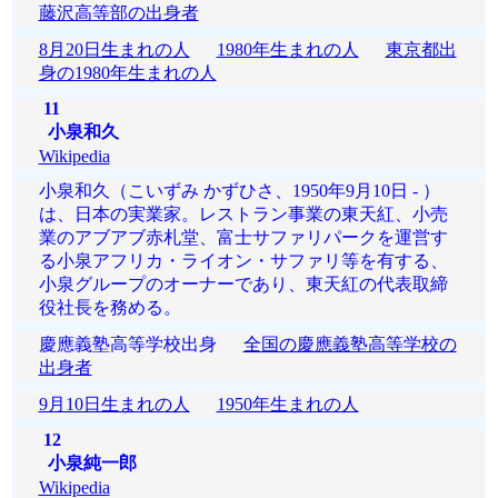
藤沢高等部の出身者
8月20日生まれの人
1980年生まれの人
東京都出
身の1980年生まれの人
11
小泉和久
Wikipedia
小泉和久（こいずみ かずひさ、1950年9月10日 - ）
は、日本の実業家。レストラン事業の東天紅、小売
業のアブアブ赤札堂、富士サファリパークを運営す
る小泉アフリカ・ライオン・サファリ等を有する、
小泉グループのオーナーであり、東天紅の代表取締
役社長を務める。
慶應義塾高等学校出身
全国の慶應義塾高等学校の
出身者
9月10日生まれの人
1950年生まれの人
12
小泉純一郎
Wikipedia