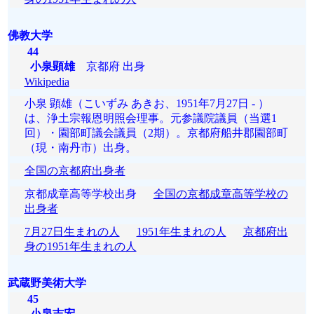
佛教大学
44
小泉顕雄
京都府 出身
Wikipedia
小泉 顕雄（こいずみ あきお、1951年7月27日 - ）
は、浄土宗報恩明照会理事。元参議院議員（当選1
回）・園部町議会議員（2期）。京都府船井郡園部町
（現・南丹市）出身。
全国の京都府出身者
京都成章高等学校出身
全国の京都成章高等学校の
出身者
7月27日生まれの人
1951年生まれの人
京都府出
身の1951年生まれの人
武蔵野美術大学
45
小泉吉宏