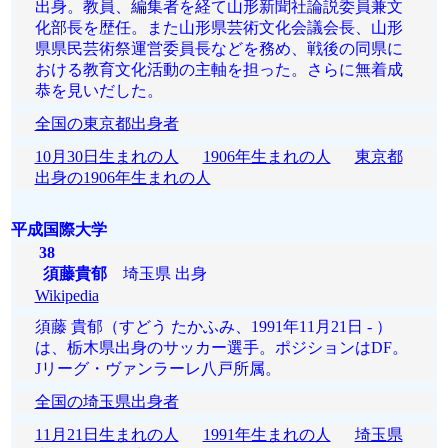
出身。教員、編集者を経て山形新聞社論説委員兼文
化部長を歴任。また山形県芸術文化会議会長、山形
県県民芸術祭運営委員長などを務め、戦後の同県に
おける教育文化活動の主軸を担った。さらに無着成
恭を見いだした。
全国の東京都出身者
10月30日生まれの人
1906年生まれの人
東京都
出身の1906年生まれの人
平成国際大学
38
須藤貴郁
埼玉県 出身
Wikipedia
須藤 貴郁（すどう たかふみ、1991年11月21日 - ）
は、栃木県出身のサッカー選手。ポジションはDF。
Jリーグ・ヴァンラーレ八戸所属。
全国の埼玉県出身者
11月21日生まれの人
1991年生まれの人
埼玉県