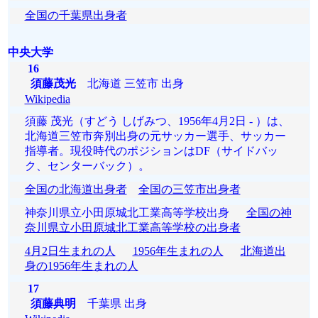
全国の千葉県出身者
中央大学
16
須藤茂光
北海道 三笠市 出身
Wikipedia
須藤 茂光（すどう しげみつ、1956年4月2日 - ）は、
北海道三笠市奔別出身の元サッカー選手、サッカー
指導者。現役時代のポジションはDF（サイドバッ
ク、センターバック）。
全国の北海道出身者
全国の三笠市出身者
神奈川県立小田原城北工業高等学校出身
全国の神
奈川県立小田原城北工業高等学校の出身者
4月2日生まれの人
1956年生まれの人
北海道出
身の1956年生まれの人
17
須藤典明
千葉県 出身