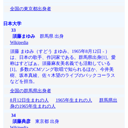
全国の東京都出身者
日本大学
33
須藤まゆみ
群馬県 出身
Wikipedia
須藤 まゆみ（すどう まゆみ、1965年8月12日 - ）
は、日本の歌手、作詞家である。群馬県出身[1]。愛
称はすどぱぁ。須藤麻友美名義でも活動している
[1]。多数のCMソング歌唱で知られるほか、今井美
樹、坂本真綾、佐々木望のライブのバックコーラス
などを担当。
全国の群馬県出身者
8月12日生まれの人
1965年生まれの人
群馬県出
身の1965年生まれの人
34
須藤典彦
東京都 出身
Wikipedia