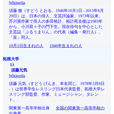
Wikipedia
須藤 徹（すどう とおる、1946年10月1日 - 2013年6月
29日）は、日本の俳人、文芸評論家。1973年以来、
芥川賞作家で俳人の多田裕計、裕計死去後は1983年
から、小川双々子の門下生。現在俳句を中心とした
文芸誌「ぶるうまりん」の代表（編集・発行人）、
「豈」同人。
10月1日生まれの人
1946年生まれの人
拓殖大学
13
須藤元気
Wikipedia
須藤 元気（すどう げんき、本名同じ、1978年3月8日
- ）は世界学生レスリング日本代表監督、拓殖大学レ
スリング部監督、作家、ミュージシャン、タレン
ト。
関東第一高等学校出身
全国の関東第一高等学校の
出身者