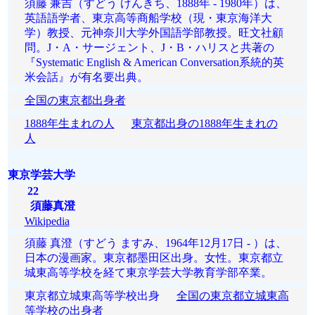
須藤 兼吉（すどう けんきち、1888年 - 1980年）は、
英語語学者、東京高等商船学校（現・東京海洋大
学）教授、元神奈川大学外国語学部教授。旺文社顧
問。J・A・サージェント、J・B・ハリスと共著の
『Systematic English & American Conversation系統的英
米会話』が有名要出典。
全国の東京都出身者
1888年生まれの人
東京都出身の1888年生まれの
人
東京学芸大学
22
須藤真澄
Wikipedia
須藤 真澄（すどう ますみ、1964年12月17日 - ）は、
日本の漫画家。東京都墨田区出身。女性。東京都立
城東高等学校を経て東京学芸大学教育学部卒業。
東京都立城東高等学校出身
全国の東京都立城東高
等学校の出身者