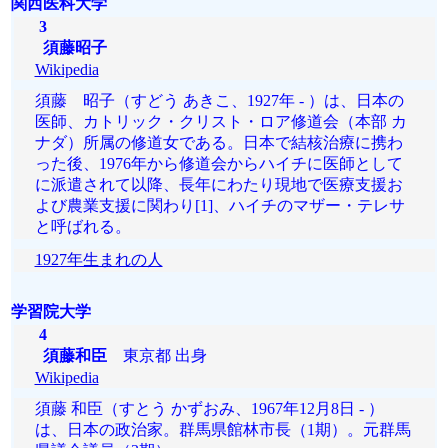
関西医科大学
3
須藤昭子
Wikipedia
須藤 昭子（すどう あきこ、1927年 - ）は、日本の
医師、カトリック・クリスト・ロア修道会（本部 カ
ナダ）所属の修道女である。日本で結核治療に携わ
った後、1976年から修道会からハイチに医師として
に派遣されて以降、長年にわたり現地で医療支援お
よび農業支援に関わり[1]、ハイチのマザー・テレサ
と呼ばれる。
1927年生まれの人
学習院大学
4
須藤和臣
東京都 出身
Wikipedia
須藤 和臣（すとう かずおみ、1967年12月8日 - ）
は、日本の政治家。群馬県館林市長（1期）。元群馬