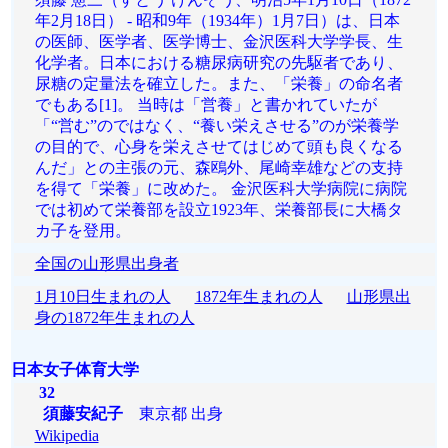
年2月18日） - 昭和9年（1934年）1月7日）は、日本
の医師、医学者、医学博士、金沢医科大学学長、生
化学者。日本における糖尿病研究の先駆者であり、
尿糖の定量法を確立した。また、「栄養」の命名者
でもある[1]。 当時は「営養」と書かれていたが
「“営む”のではなく、“養い栄えさせる”のが栄養学
の目的で、心身を栄えさせてはじめて頭も良くなる
んだ」との主張の元、森鴎外、尾崎幸雄などの支持
を得て「栄養」に改めた。 金沢医科大学病院に病院
では初めて栄養部を設立1923年、栄養部長に大橋タ
カ子を登用。
全国の山形県出身者
1月10日生まれの人
1872年生まれの人
山形県出
身の1872年生まれの人
日本女子体育大学
32
須藤安紀子
東京都 出身
Wikipedia