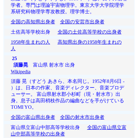
学者。専門は理論宇宙物理学。東京大学大学院理学
系研究科物理学専攻教授。理学博士。
全国の高知県出身者
全国の安芸市出身者
土佐高等学校出身
全国の土佐高等学校の出身者
1958年生まれの人
高知県出身の1958年生まれの
人
25
須藤晃
富山県 射水市 出身
Wikipedia
須藤 晃（すどう あきら、本名同じ。1952年8月6日 -
）は、日本の作家、音楽ディレクター、音楽プロデ
ューサー。 富山県射水郡小杉町（現・射水市）出
身。息子は高田梢枝作品の編曲などを手がけている
TOMI YO。
全国の富山県出身者
全国の射水市出身者
富山県立富山中部高等学校出身
全国の富山県立富
山中部高等学校の出身者