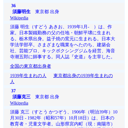
36
須藤明生
東京都 出身
Wikipedia
須藤 明生（すどう あきお、1939年1月- ）は、作
家。日本製鐵勤務の父の任地・朝鮮平壌に生まれ
る。栃木県出身。益子焼の窯元に生まれる。日本大
学法学部卒。さまざまな職業をへたのち、建築会
社、芸能プロ、キックボクシングジムを経営、海音
寺潮五郎に師事する。同人誌『史道』を主宰した。
全国の東京都出身者
1939年生まれの人
東京都出身の1939年生まれの
人
37
須藤克三
東京都 出身
Wikipedia
須藤 克三（すとう かつぞう、1906年（明治39年）10
月30日 - 1982年（昭和57年）10月18日）は、日本の
教育者・児童文学者。山形県宮内町（現：南陽市）