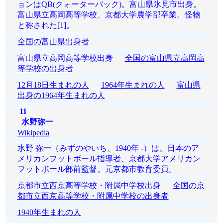
ョンはQB(クォーターバック)。富山県氷見市出身。
富山県立高岡高等学校、京都大学農学部卒業。怪物
と称された[1]。
全国の富山県出身者
富山県立高岡高等学校出身
全国の富山県立高岡高
等学校の出身者
12月18日生まれの人
1964年生まれの人
富山県
出身の1964年生まれの人
11
水野弥一
Wikipedia
水野 弥一（みずのやいち、1940年 -）は、日本のア
メリカンフットボール指導者、京都大学アメリカン
フットボール部前監督。元京都市教育委員。
京都市立西京高等学校・附属中学校出身
全国の京
都市立西京高等学校・附属中学校の出身者
1940年生まれの人