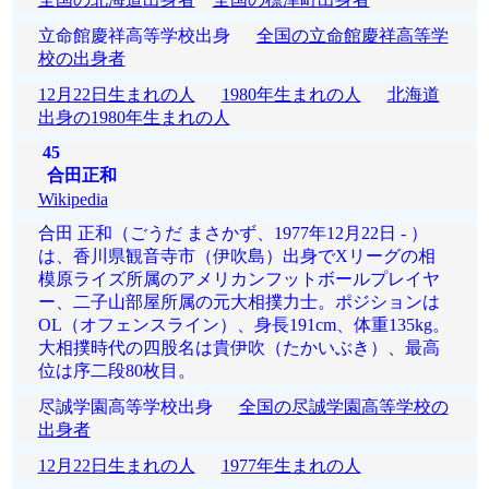
立命館慶祥高等学校出身
全国の立命館慶祥高等学
校の出身者
12月22日生まれの人
1980年生まれの人
北海道
出身の1980年生まれの人
45
合田正和
Wikipedia
合田 正和（ごうだ まさかず、1977年12月22日 - ）
は、香川県観音寺市（伊吹島）出身でXリーグの相
模原ライズ所属のアメリカンフットボールプレイヤ
ー、二子山部屋所属の元大相撲力士。ポジションは
OL（オフェンスライン）、身長191cm、体重135kg。
大相撲時代の四股名は貴伊吹（たかいぶき）、最高
位は序二段80枚目。
尽誠学園高等学校出身
全国の尽誠学園高等学校の
出身者
12月22日生まれの人
1977年生まれの人