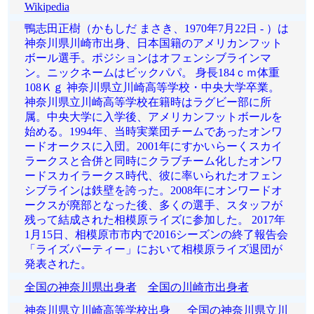
Wikipedia
鴨志田正樹（かもしだ まさき、1970年7月22日 - ）は
神奈川県川崎市出身、日本国籍のアメリカンフット
ボール選手。ポジションはオフェンシブラインマ
ン。ニックネームはビックパパ。 身長184ｃｍ体重
108Ｋｇ 神奈川県立川崎高等学校・中央大学卒業。
神奈川県立川崎高等学校在籍時はラグビー部に所
属。中央大学に入学後、アメリカンフットボールを
始める。1994年、当時実業団チームであったオンワ
ードオークスに入団。2001年にすかいらーくスカイ
ラークスと合併と同時にクラブチーム化したオンワ
ードスカイラークス時代、彼に率いられたオフェン
シブラインは鉄壁を誇った。2008年にオンワードオ
ークスが廃部となった後、多くの選手、スタッフが
残って結成された相模原ライズに参加した。 2017年
1月15日、相模原市市内で2016シーズンの終了報告会
「ライズパーティー」において相模原ライズ退団が
発表された。
全国の神奈川県出身者
全国の川崎市出身者
神奈川県立川崎高等学校出身
全国の神奈川県立川