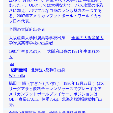
あった）。QBとしては大柄な方で、パス攻撃の多彩
さに加え、パワフルな自身のランも魅力の一つであ
る。2007年アメリカンフットボール・ワールドカッ
プ日本代表。
全国の大阪府出身者
大阪産業大学附属高等学校出身
全国の大阪産業大
学附属高等学校の出身者
1981年生まれの人
大阪府出身の1981年生まれの
人
44
椙田圭輔
北海道 標津町 出身
Wikipedia
椙田 圭輔（すぎた けいすけ、1980年12月22日-）はX
リーグアサヒ飲料チャレンジャーズでプレーするア
メリカンフットボールプレイヤー。ポジションは
QB。身長173cm、体重75kg。北海道標津郡標津町出
身。
全国の北海道出身者
全国の標津町出身者