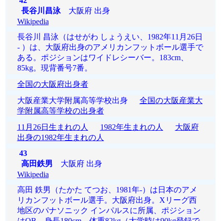
42
長谷川昌泳
大阪府 出身
Wikipedia
長谷川 昌泳（はせがわ しょうえい、1982年11月26日
- ）は、大阪府出身のアメリカンフットボール選手で
ある。ポジションはワイドレシーバー。183cm、
85kg。現背番号7番。
全国の大阪府出身者
大阪産業大学附属高等学校出身
全国の大阪産業大
学附属高等学校の出身者
11月26日生まれの人
1982年生まれの人
大阪府
出身の1982年生まれの人
43
高田鉄男
大阪府 出身
Wikipedia
高田 鉄男（たかた てつお、1981年-）は日本のアメ
リカンフットボール選手。大阪府出身。Xリーグ西
地区のパナソニック インパルスに所属、ポジション
はQB。身長180cm、体重82kg（大学時は90kg登録で