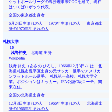
ケットボールリーグの専務理事兼COOを経て、現在
はつくばロボッツ代表。
全国の東京都出身者
6月24日生まれの人
1970年生まれの人
東京都出
身の1970年生まれの人
札幌大学
16
浅野裕史
北海道 出身
Wikipedia
浅野 裕史（あさの ひろし、1966年12月3日-）は、北
海道札幌市豊平区出身の元サッカー選手でアメリカ
ンフットボール選手。 札幌第一高校、札幌大学卒
業。ポジションはキッカー。JFA公認C級コーチ。関
東在住。
全国の北海道出身者
12月3日生まれの人
1966年生まれの人
北海道出
身の1966年生まれの人