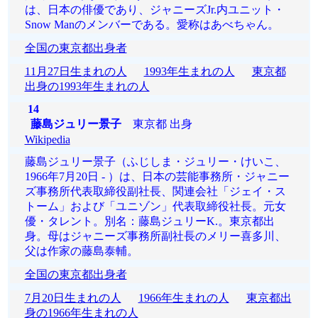
は、日本の俳優であり、ジャニーズJr.内ユニット・
Snow Manのメンバーである。愛称はあべちゃん。
全国の東京都出身者
11月27日生まれの人
1993年生まれの人
東京都
出身の1993年生まれの人
14
藤島ジュリー景子
東京都 出身
Wikipedia
藤島ジュリー景子（ふじしま・ジュリー・けいこ、
1966年7月20日 - ）は、日本の芸能事務所・ジャニー
ズ事務所代表取締役副社長、関連会社「ジェイ・ス
トーム」および「ユニゾン」代表取締役社長。元女
優・タレント。別名：藤島ジュリーK.。東京都出
身。母はジャニーズ事務所副社長のメリー喜多川、
父は作家の藤島泰輔。
全国の東京都出身者
7月20日生まれの人
1966年生まれの人
東京都出
身の1966年生まれの人